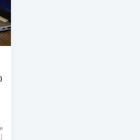
)
re
]