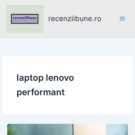
Skip
to
recenziibune.ro
content
laptop lenovo
performant