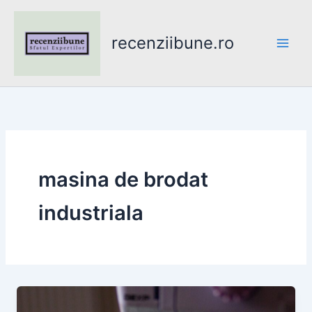
Skip
to
recenziibune.ro
content
masina de brodat
industriala