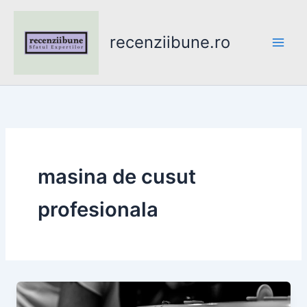
Skip
to
recenziibune.ro
content
masina de cusut
profesionala