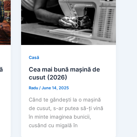
Casă
ă
Cea mai bună mașină de
cusut (2026)
Radu
/
June 14, 2025
Când te gândești la o mașină
de cusut, s-ar putea să-ți vină
în minte imaginea bunicii,
cusând cu migală în