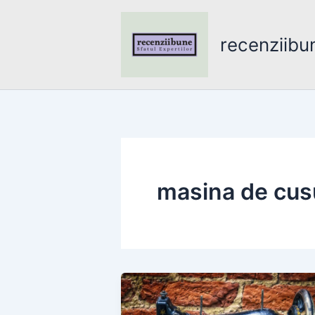
Skip
to
recenziibu
content
masina de cus