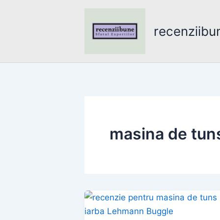
Skip
to
recenziibu
content
masina de tun