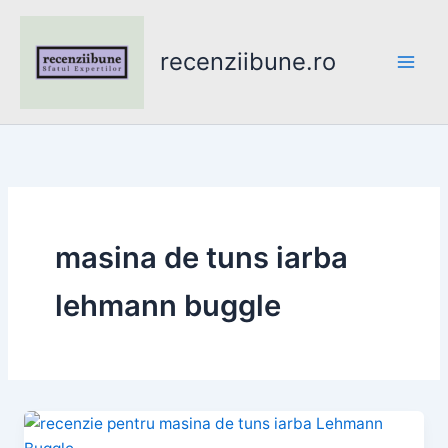
Skip
to
recenziibune.ro
content
masina de tuns iarba
lehmann buggle