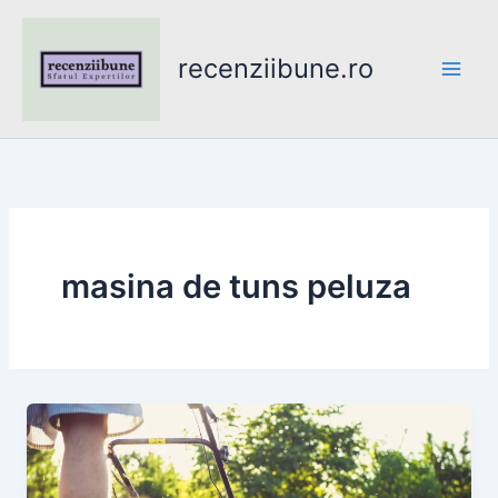
Skip
to
recenziibune.ro
content
masina de tuns peluza