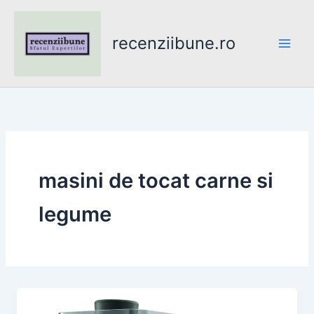
Skip
to
recenziibune.ro
content
masini de tocat carne si
legume