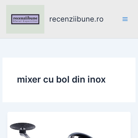
Skip
to
recenziibune.ro
content
mixer cu bol din inox