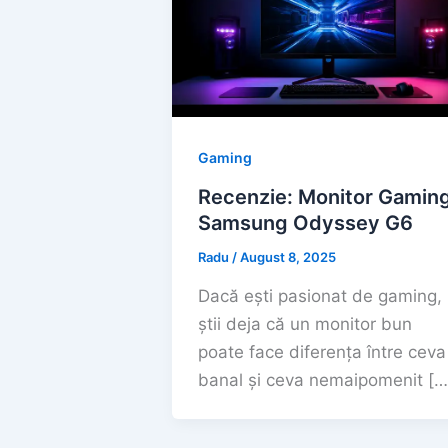
Gaming
Recenzie: Monitor Gamin
Samsung Odyssey G6
Radu
/
August 8, 2025
Dacă ești pasionat de gaming,
știi deja că un monitor bun
poate face diferența între ceva
banal și ceva nemaipomenit […