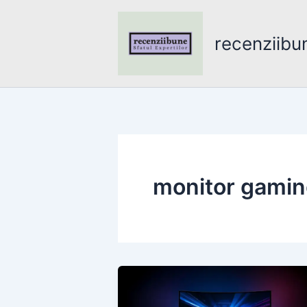
Skip
to
recenziibu
content
monitor gamin