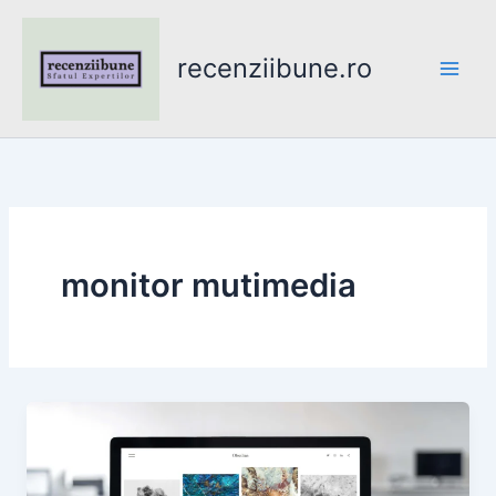
Skip
to
recenziibune.ro
content
monitor mutimedia