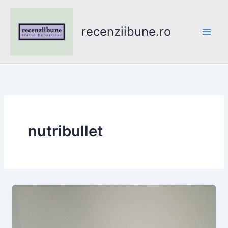
Skip
to
recenziibune.ro
content
nutribullet