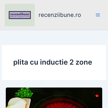
Skip
to
recenziibune.ro
content
plita cu inductie 2 zone