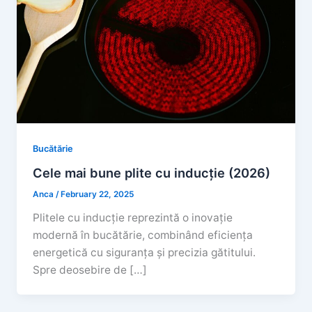
Bucătărie
Cele mai bune plite cu inducție (2026)
Anca
/
February 22, 2025
Plitele cu inducție reprezintă o inovație
modernă în bucătărie, combinând eficiența
energetică cu siguranța și precizia gătitului.
Spre deosebire de […]