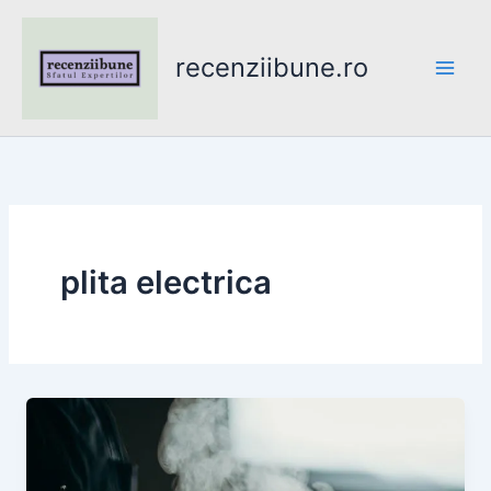
Skip
to
recenziibune.ro
content
plita electrica