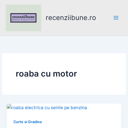
Skip
to
recenziibune.ro
content
roaba cu motor
Curte si Gradina