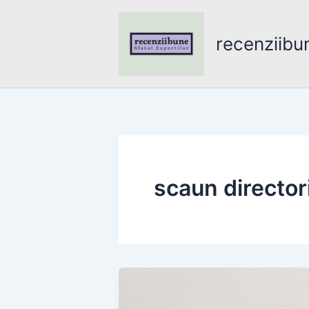
Skip
to
recenziibu
content
scaun director