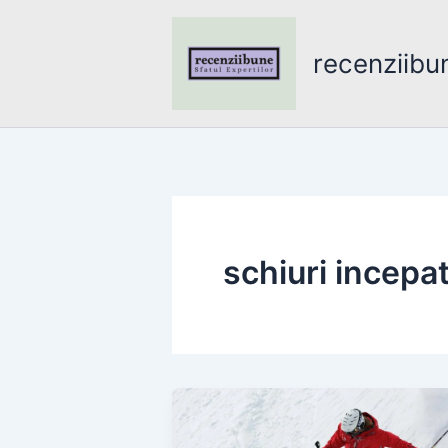
Skip
to
recenziibu
content
schiuri incepat