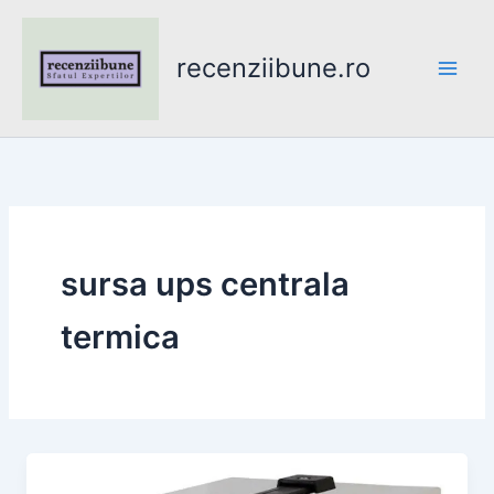
Skip
to
recenziibune.ro
content
sursa ups centrala
termica