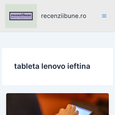
Skip
to
recenziibune.ro
content
tableta lenovo ieftina