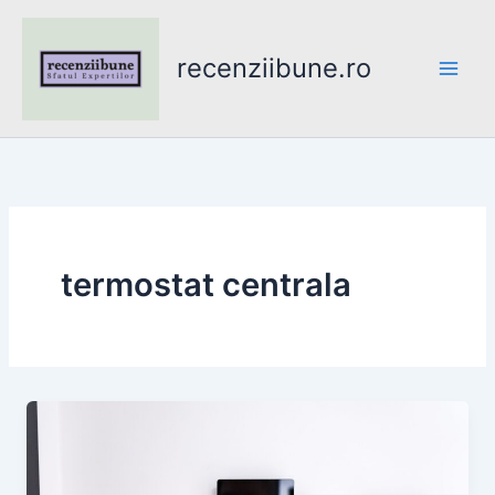
Skip
to
recenziibune.ro
content
termostat centrala