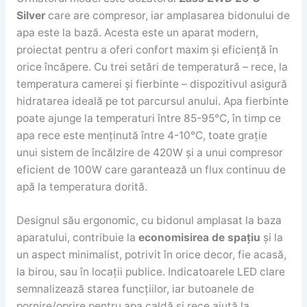
Silver
care are compresor, iar amplasarea bidonului de
apa este la bază. Acesta este un aparat modern,
proiectat pentru a oferi confort maxim și eficiență în
orice încăpere. Cu trei setări de temperatură – rece, la
temperatura camerei și fierbinte – dispozitivul asigură
hidratarea ideală pe tot parcursul anului. Apa fierbinte
poate ajunge la temperaturi între 85-95°C, în timp ce
apa rece este menținută între 4-10°C, toate grație
unui sistem de încălzire de 420W și a unui compresor
eficient de 100W care garantează un flux continuu de
apă la temperatura dorită.
Designul său ergonomic, cu bidonul amplasat la baza
aparatului, contribuie la
economisirea de spațiu
și la
un aspect minimalist, potrivit în orice decor, fie acasă,
la birou, sau în locații publice. Indicatoarele LED clare
semnalizează starea funcțiilor, iar butoanele de
pornire/oprire pentru apa caldă și rece ajută la