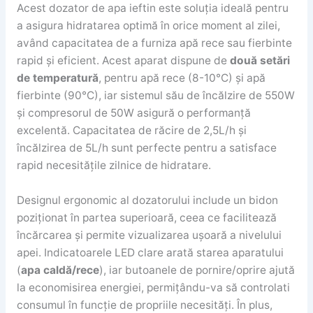
Acest dozator de apa ieftin este soluția ideală pentru
a asigura hidratarea optimă în orice moment al zilei,
având capacitatea de a furniza apă rece sau fierbinte
rapid și eficient. Acest aparat dispune de
două setări
de temperatură
, pentru apă rece (8-10°C) și apă
fierbinte (90°C), iar sistemul său de încălzire de 550W
și compresorul de 50W asigură o performanță
excelentă. Capacitatea de răcire de 2,5L/h și
încălzirea de 5L/h sunt perfecte pentru a satisface
rapid necesitățile zilnice de hidratare.
Designul ergonomic al dozatorului include un bidon
poziționat în partea superioară, ceea ce facilitează
încărcarea și permite vizualizarea ușoară a nivelului
apei. Indicatoarele LED clare arată starea aparatului
(
apa caldă/rece
), iar butoanele de pornire/oprire ajută
la economisirea energiei, permițându-va să controlati
consumul în funcție de propriile necesități. În plus,