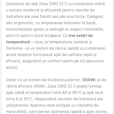
Dozatorul de apă Zass ZWD 22 C cu compresor oferă
o soluție modernă și eficientă pentru nevoile de
hidratare ale unei familii sau ale unui birou. Designul
său ergonomic, cu amplasarea bidonului la bază,
economisește spațiu și adaugă un aspect minimalist,
potrivit pentru orice încăpere. Cu
trei setări de
temperatură
– rece, la temperatura camerei și
fierbinte – și un sistem de răcire rapidă cu compresor,
acest dozator furnizează apă de calitate rapid și
eficient, asigurând un confort optim pe tot parcursul
anului.
Dotat cu un sistem de încălzire puternic (
550W
) și de
răcire eficient (90W), Zass ZWD 22 C poate furniza
apă caldă la temperaturi între 85 și 95°C și apă rece
între 6 și 10°C, răspunzând nevoilor de hidratare ale
utilizatorilor. Aparatul este echipat cu robinete de
mare debit, care permit obținerea rapidă a apei dorite,