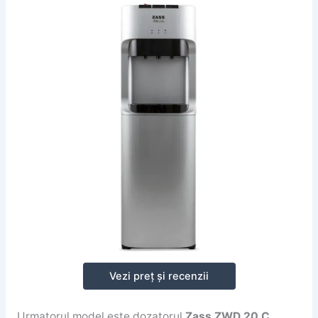
Vezi preț și recenzii
Urmatorul model este dozatorul
Zass ZWD 20 C