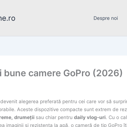
ne.ro
Despre noi
ai bune camere GoPro (2026)
devenit alegerea preferată pentru cei care vor să surp
abile. Aceste dispozitive compacte sunt extrem de rezis
treme,
drumeții
sau chiar pentru
daily vlog-uri
. Cu o ca
rea imaginii și rezistența la apă, o cameră de tip GoPro îț