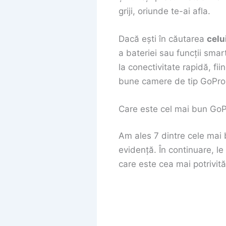
griji, oriunde te-ai afla.
Dacă ești în căutarea
celu
a bateriei sau funcții smar
la conectivitate rapidă, fii
bune camere de tip GoPro, 
Care este cel mai bun Go
Am ales 7 dintre cele mai 
evidență. În continuare, le
care este cea mai potrivită