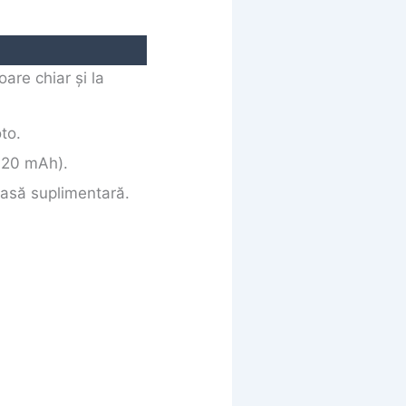
oare chiar și la
to.
720 mAh).
casă suplimentară.