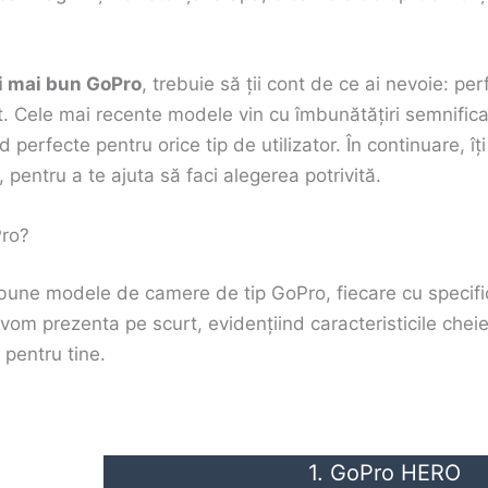
i mai bun GoPro
, trebuie să ții cont de ce ai nevoie: p
t. Cele mai recente modele vin cu îmbunătățiri semnificat
nd perfecte pentru orice tip de utilizator. În continuare, î
pentru a te ajuta să faci alegerea potrivită.
Pro?
bune modele de camere de tip GoPro, fiecare cu specifica
 vom prezenta pe scurt, evidențiind caracteristicile cheie
 pentru tine.
1. GoPro HERO