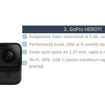
3. GoPro HERO11
Înregistrare video cinematică la 5.3K, c
Performanță bună, chiar și în condiții de
Ecran tactil spate de 2.27 inch, rapid și 
Wi-Fi, GPS, USB-C pentru transferuri rap
precisă.