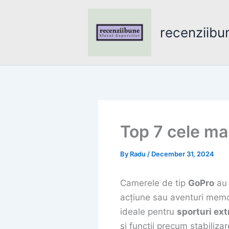
Skip
to
recenziibu
content
Top 7 cele m
By
Radu
/
December 31, 2024
Camerele de tip
GoPro
au 
acțiune sau aventuri memor
ideale pentru
sporturi ex
și funcții precum stabiliza