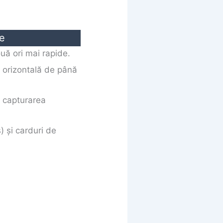
e
ă ori mai rapide.
 orizontală de până
u capturarea
) și carduri de