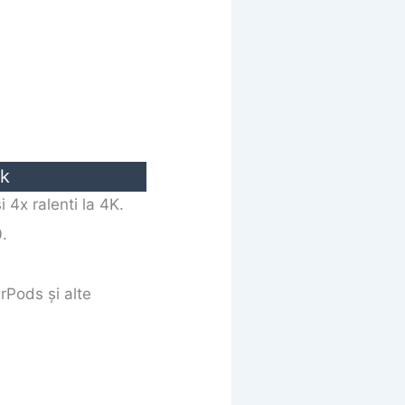
ck
 4x ralenti la 4K.
.
rPods și alte