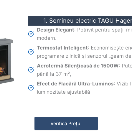
1. Semineu electric TAGU Hage
Design Elegant
: Potrivit pentru spații mi
modern.
Termostat Inteligent
: Economisește ene
programare zilnică și senzorul „geam des
Aerotermă Silențioasă de 1500W
: Put
până la 37 m²,
Efect de Flacără Ultra-Luminos
: Vizibi
luminozitate ajustabilă
Verifică Prețul