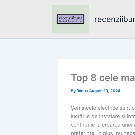
Skip
to
recenziibu
content
Top 8 cele ma
By
Radu
/
August 10, 2024
Șemineele electrice sunt o 
lucrările de instalare și î
contribuie la crearea unei 
preferințe. În plus, nu nec