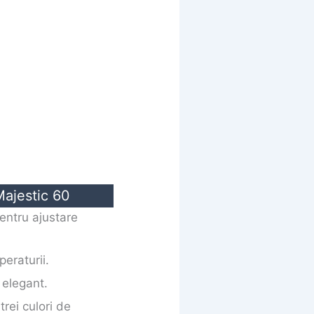
ajestic 60
pentru ajustare
peraturii.
 elegant.
 trei culori de