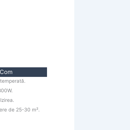
omCom
ă temperată.
1800W.
lzirea.
mere de 25-30 m².