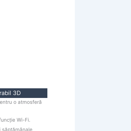
rabil 3D
 pentru o atmosferă
funcție Wi-Fi.
 și săptămânale