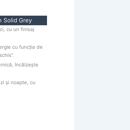
n Solid Grey
ci, cu un finisaj
rgie cu funcția de
chis”.
ernică, încălzește
l zi și noapte, cu