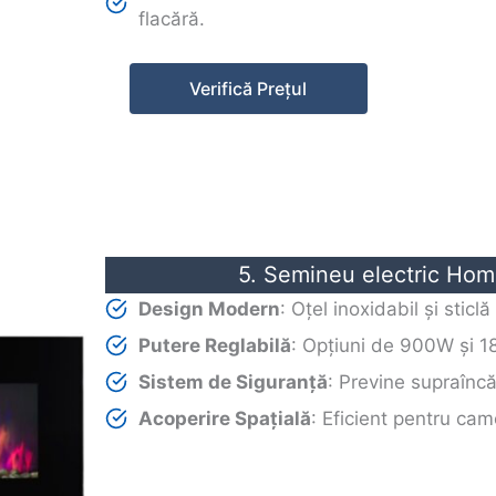
flacără.
Verifică Prețul
5. Semineu electric H
Design Modern
: Oțel inoxidabil și sticl
Putere Reglabilă
: Opțiuni de 900W și 
Sistem de Siguranță
: Previne supraîncă
Acoperire Spațială
: Eficient pentru ca