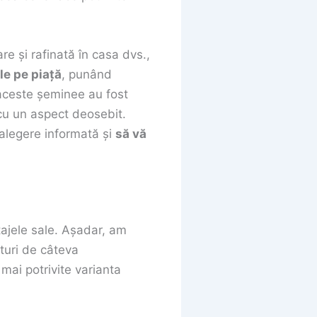
e și rafinată în casa dvs.,
le pe piață
, punând
, aceste șeminee au fost
cu un aspect deosebit.
o alegere informată și
să vă
tajele sale. Așadar, am
ături de câteva
 mai potrivite varianta