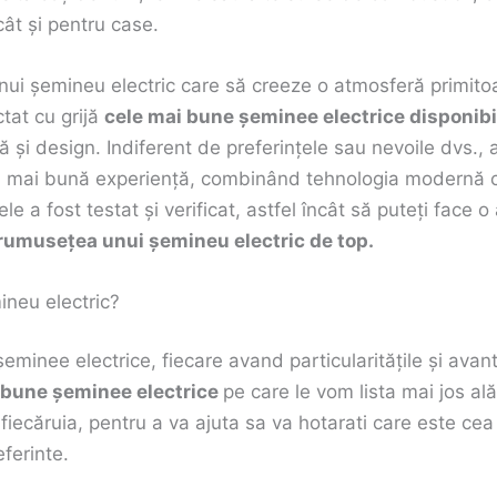
ât și pentru case.
nui șemineu electric care să creeze o atmosferă primitoar
tat cu grijă
cele mai bune șeminee electrice disponibi
ță și design. Indiferent de preferințele sau nevoile dvs.
ea mai bună experiență, combinând tehnologia modernă 
e a fost testat și verificat, astfel încât să puteți face 
frumusețea unui șemineu electric de top.
ineu electric?
șeminee electrice, fiecare avand particularitățile și avan
i bune șeminee electrice
pe care le vom lista mai jos al
e fiecăruia, pentru a va ajuta sa va hotarati care este cea
eferinte.