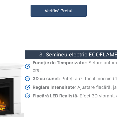
Verifică Prețul
3. Semineu electric ECOFLAME
Funcție de Temporizator:
Setare autom
ore.
3D cu sunet:
Puteți auzi focul mocnind 
Reglare Intensitate
: Ajustare flacără, ja
Flacără LED Realistă
: Efect 3D vibrant