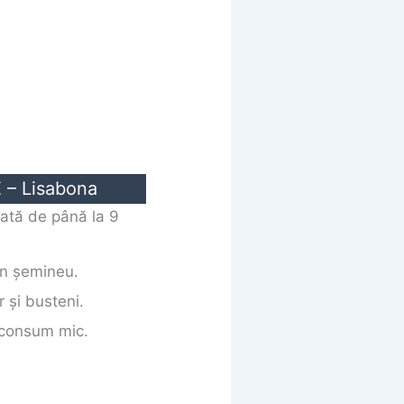
 – Lisabona
ată de până la 9
în șemineu.
r și busteni.
, consum mic.