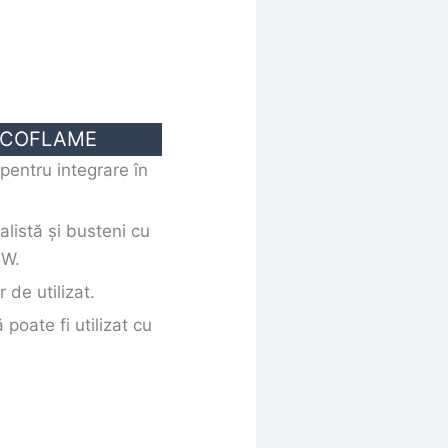
l ECOFLAME
pentru integrare în
ealistă și busteni cu
0W.
r de utilizat.
 poate fi utilizat cu