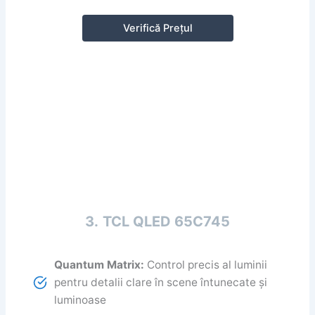
Verifică Prețul
3.
TCL QLED 65C745
Quantum Matrix:
Control precis al luminii
pentru detalii clare în scene întunecate și
luminoase