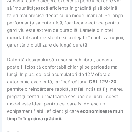
Aceasta este o alegere excelentă pentru cei care vor
să îmbunătățească eficiența în grădină și să obțină
tăieri mai precise decât cu un model manual. Pe lângă
performanța sa puternică, foarfeca electrica pentru
gard viu este extrem de durabilă. Lamele din oțel
inoxidabil sunt rezistente și protejate împotriva ruginii,
garantând o utilizare de lungă durată.
Datorită designului său ușor și echilibrat, aceasta
poate fi folosită confortabil chiar și pe perioade mai
lungi. În plus, cei doi acumulatori de 12 V ofera o
autonomie excelentă, iar încărcătorul
GAL 12V-20
permite o reîncărcare rapidă, astfel încât să fiți mereu
pregătiți pentru următoarea sesiune de lucru. Acest
model este ideal pentru cei care își doresc un
echipament fiabil, eficient și care
economisește mult
timp în îngrijirea grădinii.