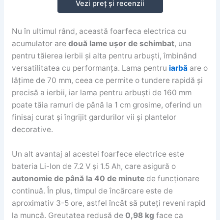
Vezi preț și recenzii
Nu în ultimul rând, această foarfeca electrica cu
acumulator are
două lame ușor de schimbat
, una
pentru tăierea ierbii și alta pentru arbuști, îmbinând
versatilitatea cu performanța. Lama pentru
iarbă
are o
lățime de 70 mm, ceea ce permite o tundere rapidă și
precisă a ierbii, iar lama pentru arbuști de 160 mm
poate tăia ramuri de până la 1 cm grosime, oferind un
finisaj curat și îngrijit gardurilor vii și plantelor
decorative.
Un alt avantaj al acestei foarfece electrice este
bateria Li-Ion de 7.2 V și 1.5 Ah, care asigură o
autonomie de până la 40 de minute
de funcționare
continuă. În plus, timpul de încărcare este de
aproximativ 3-5 ore, astfel încât să puteți reveni rapid
la muncă. Greutatea redusă de
0,98 kg
face ca