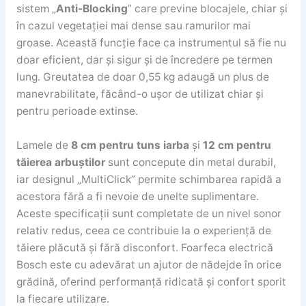
sistem „
Anti-Blocking
” care previne blocajele, chiar și
în cazul vegetației mai dense sau ramurilor mai
groase. Această funcție face ca instrumentul să fie nu
doar eficient, dar și sigur și de încredere pe termen
lung. Greutatea de doar 0,55 kg adaugă un plus de
manevrabilitate, făcând-o ușor de utilizat chiar și
pentru perioade extinse.
Lamele de
8 cm pentru tuns iarba
și
12 cm pentru
tăierea arbuștilor
sunt concepute din metal durabil,
iar designul „MultiClick” permite schimbarea rapidă a
acestora fără a fi nevoie de unelte suplimentare.
Aceste specificații sunt completate de un nivel sonor
relativ redus, ceea ce contribuie la o experiență de
tăiere plăcută și fără disconfort. Foarfeca electrică
Bosch este cu adevărat un ajutor de nădejde în orice
grădină, oferind performanță ridicată și confort sporit
la fiecare utilizare.