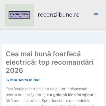
Skip
to
recenziibune.ro
content
Cea mai bună foarfecă
electrică: top recomandări
2026
By
Radu
/
March 12, 2025
Foarfecele electrice sunt un ajutor indispensabil
pentru oricine își dorește
o grădină bine întreținut
ă,
fără prea mult efort. Spre deosebire de modelele