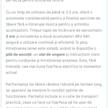
perfectă pentru utilizarea zilnică.
Cu un timp de utilizare de până la 3,5 ore, oferă o
autonomie considerabilă pentru a finaliza sarcinile de
tăiere fără a întrerupe munca pentru a schimba
acumulatorii. Timpul rapid de încărcare de aproximativ
2 ore
și includerea a două acumulatori 48V 5Ah
asigură o utilizare continuă și eficientă. În plus,
întreținerea lamei este simplă, având la dispoziție o
pilă de ascuțit
, un
ulei de ungere
și instrucțiuni clare
pentru curățarea și întreținerea acesteia. Este, fără
îndoială, cea mai buna foarfeca electrica la momentul
actual.
Performanța de tăiere rămâne ridicată pe termen lung,
iar aparatul se menține în condiții optime de
funcționare. Pachetul include și o cutie de transport
practică, ceea ce face ca foarfeca să fie ușor de