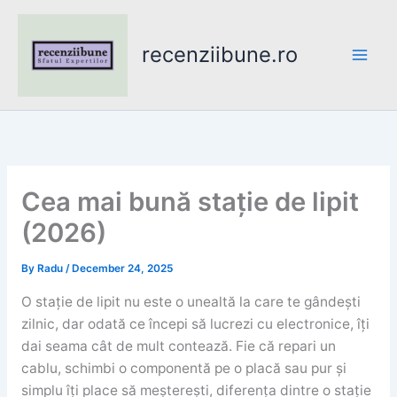
Skip
to
recenziibune.ro
content
Cea mai bună stație de lipit
(2026)
By
Radu
/
December 24, 2025
O stație de lipit nu este o unealtă la care te gândești
zilnic, dar odată ce începi să lucrezi cu electronice, îți
dai seama cât de mult contează. Fie că repari un
cablu, schimbi o componentă pe o placă sau pur și
simplu îți place să meșterești, diferența dintre o stație