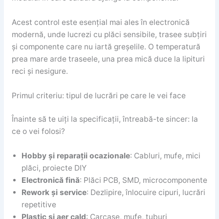
Acest control este esențial mai ales în electronică
modernă, unde lucrezi cu plăci sensibile, trasee subțiri
și componente care nu iartă greșelile. O temperatură
prea mare arde traseele, una prea mică duce la lipituri
reci și nesigure.
Primul criteriu: tipul de lucrări pe care le vei face
Înainte să te uiți la specificații, întreabă-te sincer: la
ce o vei folosi?
Hobby și reparații ocazionale
: Cabluri, mufe, mici
plăci, proiecte DIY
Electronică fină
: Plăci PCB, SMD, microcomponente
Rework și service
: Dezlipire, înlocuire cipuri, lucrări
repetitive
Plastic și aer cald
: Carcase, mufe, tuburi