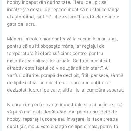
hobby început din curiozitate. Fierul de lipit se
încălzește destul de repede încât să nu stai pe lângă
el așteptând, iar LED-ul de stare îți arată clar când e
gata de lucru.
Mânerul moale chiar contează la sesiunile mai lungi,
pentru că nu îți obosește mâna, iar reglajul de
temperatură îți oferă suficient control pentru
majoritatea aplicațiilor uzuale. Ce face acest set
atractiv este faptul că vine „gândit din start”. Ai
varfuri diferite, pompă de dezlipit, fitil, pensete, sârmă
de lipit și chiar un micelte utile precum cuțitul de
dezizolat, lucruri pe care, altfel, le-ai cumpăra separat.
Nu promite performanțe industriale și nici nu încearcă
să pară mai mult decât este, dar pentru proiecte de
hobby, reparații ușoare sau învățare, își face treaba
curat și simplu. Este o stație de lipit simplă, potrivită