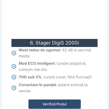
6. Stager DigiS 2000i
Nivel redus de zgomot
: 62 dB la sarcină
medie
Mod ECO inteligent
: turație adaptivă,
consum mai mic
THD sub 2%
: curent curat, fără fluctuații
Conectare în paralel
: putere extinsă la
nevoie
Verifică Prețul