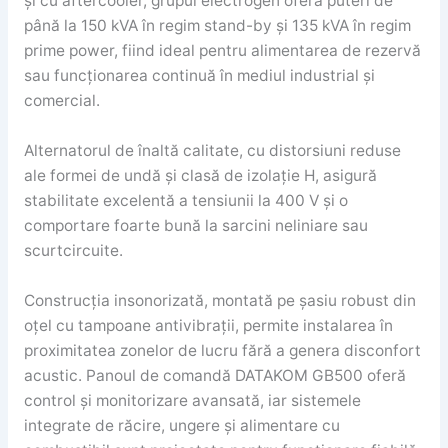
și cu aftercooler, grupul electrogen oferă puteri de
până la 150 kVA în regim stand-by și 135 kVA în regim
prime power, fiind ideal pentru alimentarea de rezervă
sau funcționarea continuă în mediul industrial și
comercial.
Alternatorul de înaltă calitate, cu distorsiuni reduse
ale formei de undă și clasă de izolație H, asigură
stabilitate excelentă a tensiunii la 400 V și o
comportare foarte bună la sarcini neliniare sau
scurtcircuite.
Construcția insonorizată, montată pe șasiu robust din
oțel cu tampoane antivibrații, permite instalarea în
proximitatea zonelor de lucru fără a genera disconfort
acustic. Panoul de comandă DATAKOM GB500 oferă
control și monitorizare avansată, iar sistemele
integrate de răcire, ungere și alimentare cu