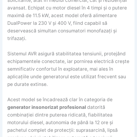
solicitante, atât în mediul comercial, cât și rezidențial
avansat. Echipat cu motor diesel în 4 timpi și o putere
maximă de 11.5 kW, acest model oferă alimentare
DualPower la 230 V și 400 V, fiind capabil să
deservească simultan consumatori monofazați și
trifazați.
Sistemul AVR asigură stabilitatea tensiunii, protejând
echipamentele conectate, iar pornirea electrică crește
semnificativ confortul în exploatare, mai ales în
aplicațiile unde generatorul este utilizat frecvent sau
pe durate extinse.
Acest model se încadrează clar în categoria de
generator insonorizat profesional
datorită
combinației dintre puterea ridicată, fiabilitatea
motorului diesel, autonomia de până la 12 ore și
pachetul complet de protecții: suprasarcină, lipsă