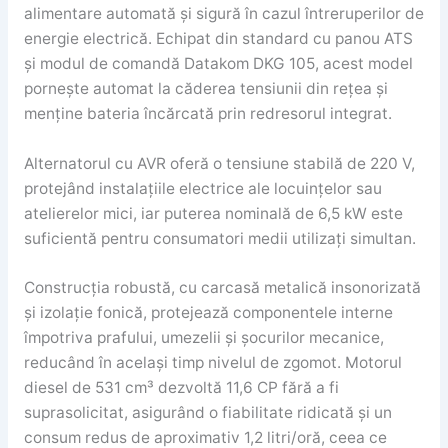
alimentare automată și sigură în cazul întreruperilor de
energie electrică. Echipat din standard cu panou ATS
și modul de comandă Datakom DKG 105, acest model
pornește automat la căderea tensiunii din rețea și
menține bateria încărcată prin redresorul integrat.
Alternatorul cu AVR oferă o tensiune stabilă de 220 V,
protejând instalațiile electrice ale locuințelor sau
atelierelor mici, iar puterea nominală de 6,5 kW este
suficientă pentru consumatori medii utilizați simultan.
Construcția robustă, cu carcasă metalică insonorizată
și izolație fonică, protejează componentele interne
împotriva prafului, umezelii și șocurilor mecanice,
reducând în același timp nivelul de zgomot. Motorul
diesel de 531 cm³ dezvoltă 11,6 CP fără a fi
suprasolicitat, asigurând o fiabilitate ridicată și un
consum redus de aproximativ 1,2 litri/oră, ceea ce