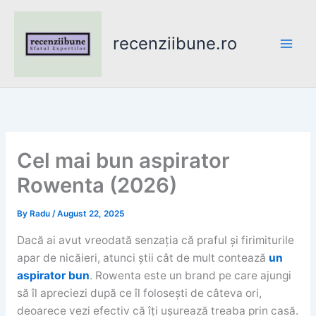
Skip
to
recenziibune.ro
content
Cel mai bun aspirator
Rowenta (2026)
By
Radu
/
August 22, 2025
Dacă ai avut vreodată senzația că praful și firimiturile
apar de nicăieri, atunci știi cât de mult contează
un
aspirator bun
. Rowenta este un brand pe care ajungi
să îl apreciezi după ce îl folosești de câteva ori,
deoarece vezi efectiv că îți ușurează treaba prin casă.