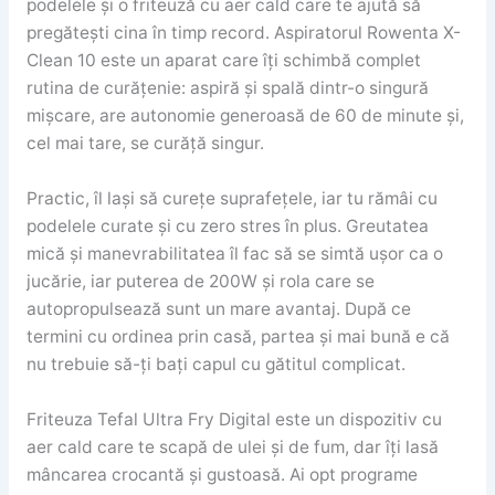
podelele și o friteuză cu aer cald care te ajută să
pregătești cina în timp record. Aspiratorul Rowenta X-
Clean 10 este un aparat care îți schimbă complet
rutina de curățenie: aspiră și spală dintr-o singură
mișcare, are autonomie generoasă de 60 de minute și,
cel mai tare, se curăță singur.
Practic, îl lași să curețe suprafețele, iar tu rămâi cu
podelele curate și cu zero stres în plus. Greutatea
mică și manevrabilitatea îl fac să se simtă ușor ca o
jucărie, iar puterea de 200W și rola care se
autopropulsează sunt un mare avantaj. După ce
termini cu ordinea prin casă, partea și mai bună e că
nu trebuie să-ți bați capul cu gătitul complicat.
Friteuza Tefal Ultra Fry Digital este un dispozitiv cu
aer cald care te scapă de ulei și de fum, dar îți lasă
mâncarea crocantă și gustoasă. Ai opt programe