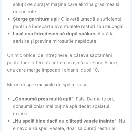
soluții de curățat mașina care elimină grăsimea și
depunerile.
Șterge garnitura ușii
: O lavetă umedă e suficientă
pentru a îndepărta eventualele resturi sau mucegai.
Lasă ușa întredeschisă după spălare
: Ajută la
aerisire și previne mirosurile neplăcute.
Un mic obicei de întreținere la câteva săptămâni
poate face diferența între o mașină care ține 5 ani și
una care merge impecabil chiar și după 10.
Mituri despre mașinile de spălat vase
„Consumă prea multă apă”
: Fals. De multe ori,
consumă chiar mai puțină apă decât spălatul
manual.
„Nu spală bine dacă nu clătești vasele înainte”
: Nu
e nevoie să speli vasele, doar să cureți resturile