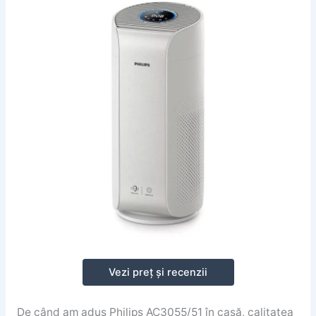
Vezi preț și recenzii
De când am adus Philips AC3055/51 în casă, calitatea