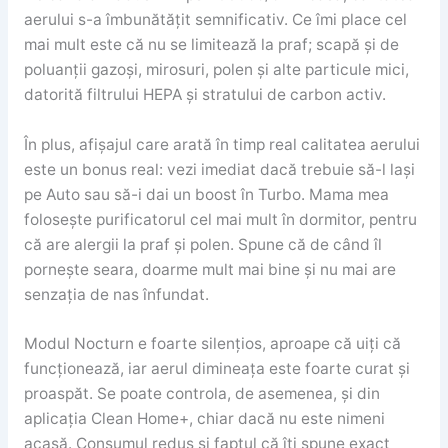
aerului s-a îmbunătățit semnificativ. Ce îmi place cel
mai mult este că nu se limitează la praf; scapă și de
poluanții gazoși, mirosuri, polen și alte particule mici,
datorită filtrului HEPA și stratului de carbon activ.
În plus, afișajul care arată în timp real calitatea aerului
este un bonus real: vezi imediat dacă trebuie să-l lași
pe Auto sau să-i dai un boost în Turbo. Mama mea
folosește purificatorul cel mai mult în dormitor, pentru
că are alergii la praf și polen. Spune că de când îl
pornește seara, doarme mult mai bine și nu mai are
senzația de nas înfundat.
Modul Nocturn e foarte silențios, aproape că uiți că
funcționează, iar aerul dimineața este foarte curat și
proaspăt. Se poate controla, de asemenea, și din
aplicația Clean Home+, chiar dacă nu este nimeni
acasă. Consumul redus și faptul că îți spune exact