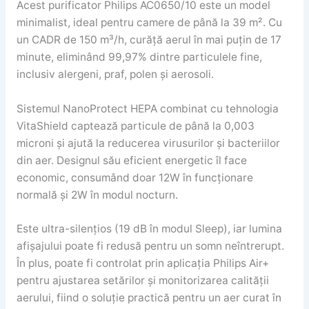
Acest purificator Philips AC0650/10 este un model
minimalist, ideal pentru camere de până la 39 m². Cu
un CADR de 150 m³/h, curăță aerul în mai puțin de 17
minute, eliminând 99,97% dintre particulele fine,
inclusiv alergeni, praf, polen și aerosoli.
Sistemul NanoProtect HEPA combinat cu tehnologia
VitaShield captează particule de până la 0,003
microni și ajută la reducerea virusurilor și bacteriilor
din aer. Designul său eficient energetic îl face
economic, consumând doar 12W în funcționare
normală și 2W în modul nocturn.
Este ultra-silențios (19 dB în modul Sleep), iar lumina
afișajului poate fi redusă pentru un somn neîntrerupt.
În plus, poate fi controlat prin aplicația Philips Air+
pentru ajustarea setărilor și monitorizarea calității
aerului, fiind o soluție practică pentru un aer curat în