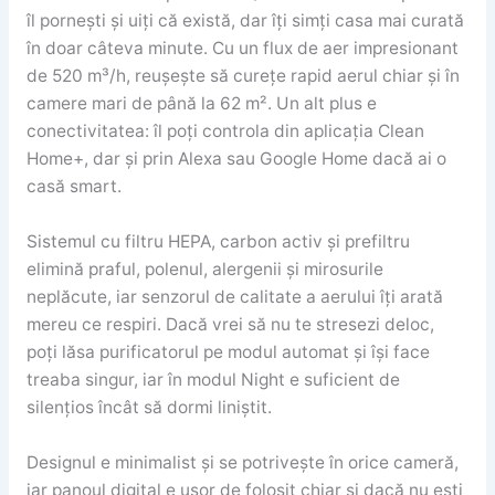
îl pornești și uiți că există, dar îți simți casa mai curată
în doar câteva minute. Cu un flux de aer impresionant
de 520 m³/h, reușește să curețe rapid aerul chiar și în
camere mari de până la 62 m². Un alt plus e
conectivitatea: îl poți controla din aplicația Clean
Home+, dar și prin Alexa sau Google Home dacă ai o
casă smart.
Sistemul cu filtru HEPA, carbon activ și prefiltru
elimină praful, polenul, alergenii și mirosurile
neplăcute, iar senzorul de calitate a aerului îți arată
mereu ce respiri. Dacă vrei să nu te stresezi deloc,
poți lăsa purificatorul pe modul automat și își face
treaba singur, iar în modul Night e suficient de
silențios încât să dormi liniștit.
Designul e minimalist și se potrivește în orice cameră,
iar panoul digital e ușor de folosit chiar și dacă nu ești