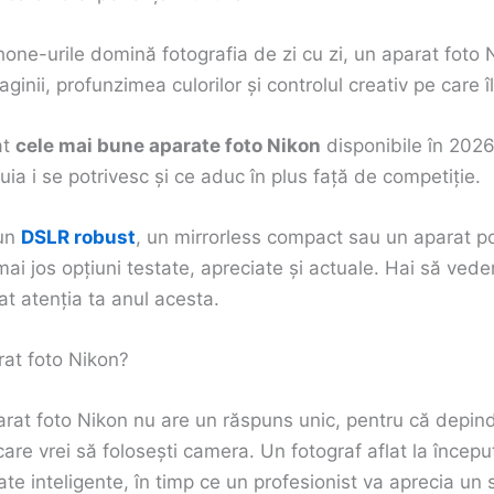
hone-urile domină fotografia de zi cu zi, un aparat foto
aginii, profunzimea culorilor și controlul creativ pe care îl
at
cele mai bune aparate foto Nikon
disponibile în 2026
ăruia i se potrivesc și ce aduc în plus față de competiție.
 un
DSLR robust
, un mirrorless compact sau un aparat pot
 mai jos opțiuni testate, apreciate și actuale. Hai să ve
t atenția ta anul acesta.
rat foto Nikon?
rat foto Nikon nu are un răspuns unic, pentru că depind
care vrei să folosești camera. Un fotograf aflat la încep
ate inteligente, în timp ce un profesionist va aprecia un