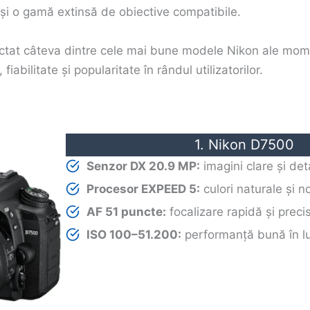
 și o gamă extinsă de obiective compatibile.
tat câteva dintre cele mai bune modele Nikon ale mom
iabilitate și popularitate în rândul utilizatorilor.
1. Nikon D7500
Senzor DX 20.9 MP:
imagini clare și deta
Procesor EXPEED 5:
culori naturale și n
AF 51 puncte:
focalizare rapidă și preci
ISO 100–51.200:
performanță bună în l