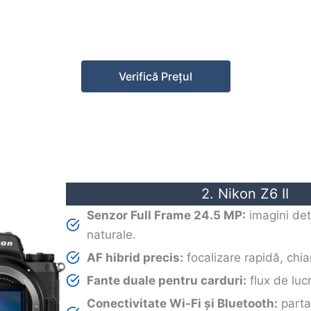
Verifică Prețul
2. Nikon Z6 II
Senzor Full Frame 24.5 MP:
imagini deta
naturale.
AF hibrid precis:
focalizare rapidă, chiar
Fante duale pentru carduri:
flux de lucru
Conectivitate Wi-Fi și Bluetooth:
parta