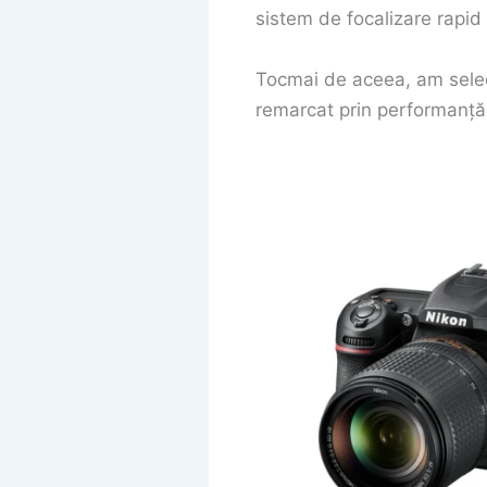
sistem de focalizare rapid
Tocmai de aceea, am selec
remarcat prin performanță, f