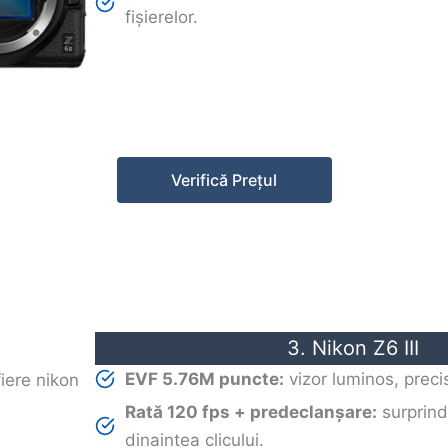
fișierelor.
Verifică Prețul
3. Nikon Z6 III
EVF 5.76M puncte:
vizor luminos, precis
Rată 120 fps + predeclanșare:
surprin
dinaintea clicului.