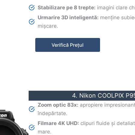
Stabilizare pe 8 trepte:
imagini clare chi
Urmarire 3D inteligentă:
menține subiect
mișcare.
Verifică Prețul
4. Nikon COOLPIX P9
Zoom optic 83x:
apropiere impresionant
îndepărtate.
Filmare 4K UHD:
clipuri fluide și detalia
mare.