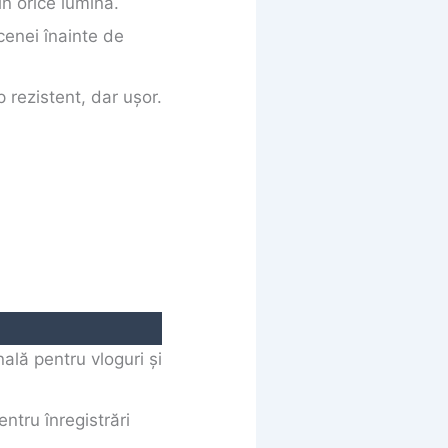
în orice lumină.
cenei înainte de
 rezistent, dar ușor.
nală pentru vloguri și
ntru înregistrări