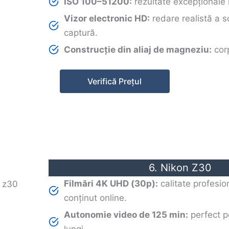
ISO 100–51200:
rezultate excepționale 
Vizor electronic HD:
redare realistă a s
captură.
Construcție din aliaj de magneziu:
corp
Verifică Prețul
6. Nikon Z30
Filmări 4K UHD (30p):
calitate profesio
conținut online.
Autonomie video de 125 min:
perfect pe
lungi.