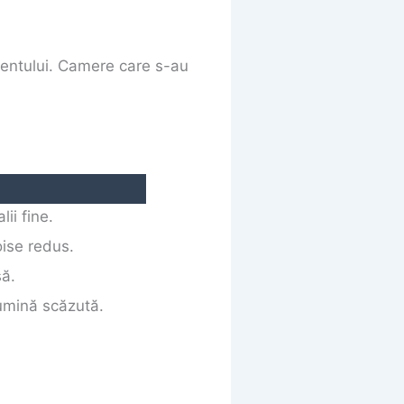
entului. Camere care s-au
lii fine.
oise redus.
să.
umină scăzută.