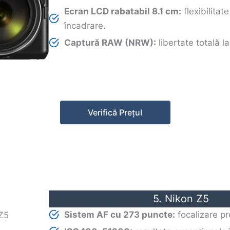
Ecran LCD rabatabil 8.1 cm:
flexibilitat
încadrare.
Captură RAW (NRW):
libertate totală la
Verifică Prețul
5. Nikon Z5
Sistem AF cu 273 puncte:
focalizare pr