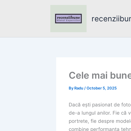
Skip
to
recenziibu
content
Cele mai bune
By
Radu
/
October 5, 2025
Dacă ești pasionat de fotog
de-a lungul anilor. Fie că 
portrete, fie despre model
combine performanța tehnic