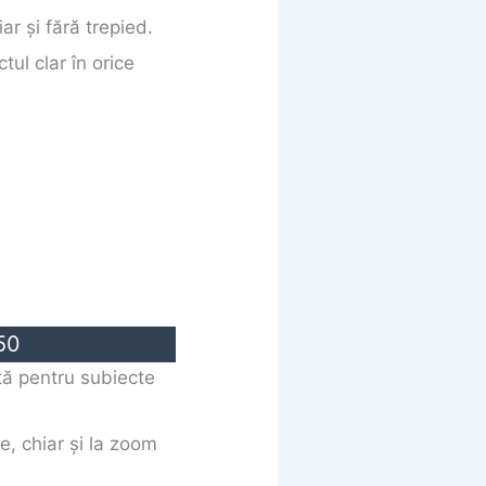
ar și fără trepied.
ul clar în orice
50
ă pentru subiecte
te, chiar și la zoom