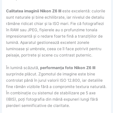
Calitatea imaginii Nikon Z6 III
este excelentă: culorile
sunt naturale și bine echilibrate, iar nivelul de detaliu
rămâne ridicat chiar și la ISO mari. Fie că fotografiezi
în RAW sau JPEG, fișierele au o profunzime tonala
impresionantă și o redare foarte fină a tranzițiilor de
lumină. Aparatul gestionează excelent zonele
luminoase și umbrele, ceea ce îl face potrivit pentru
peisaje, portrete și scene cu contrast puternic.
În lumină scăzută,
performanța foto Nikon Z6 III
surprinde plăcut. Zgomotul de imagine este bine
controlat până în jurul valorii ISO 12.800, iar detaliile
fine rămân vizibile fără a compromite textura naturală.
În combinație cu sistemul de stabilizare pe 5 axe
(IBIS), poți fotografia din mână expuneri lungi fără
pierderi semnificative de claritate.