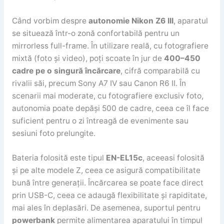
Când vorbim despre
autonomie Nikon Z6 III
, aparatul
se situează într-o zonă confortabilă pentru un
mirrorless full-frame. În utilizare reală, cu fotografiere
mixtă (foto și video), poți scoate în jur de
400–450
cadre pe o singură încărcare
, cifră comparabilă cu
rivalii săi, precum Sony A7 IV sau Canon R6 II. În
scenarii mai moderate, cu fotografiere exclusiv foto,
autonomia poate depăși 500 de cadre, ceea ce îl face
suficient pentru o zi întreagă de evenimente sau
sesiuni foto prelungite.
Bateria folosită este tipul
EN-EL15c
, aceeasi folosită
și pe alte modele Z, ceea ce asigură compatibilitate
bună între generații. Încărcarea se poate face direct
prin USB-C, ceea ce adaugă flexibilitate și rapiditate,
mai ales în deplasări. De asemenea, suportul pentru
powerbank
permite alimentarea aparatului în timpul