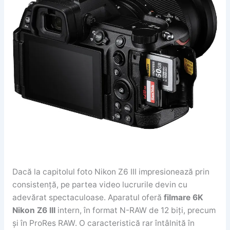
Dacă la capitolul foto Nikon Z6 III impresionează prin
consistență, pe partea video lucrurile devin cu
adevărat spectaculoase. Aparatul oferă
filmare 6K
Nikon Z6 III
intern, în format N-RAW de 12 biți, precum
și în ProRes RAW. O caracteristică rar întâlnită în