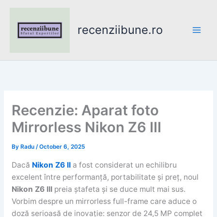
Skip
to
recenziibune.ro
content
Recenzie: Aparat foto
Mirrorless Nikon Z6 III
By
Radu
/
October 6, 2025
Dacă
Nikon Z6 II
a fost considerat un echilibru
excelent între performanță, portabilitate și preț, noul
Nikon Z6 III
preia ștafeta și se duce mult mai sus.
Vorbim despre un mirrorless full-frame care aduce o
doză serioasă de inovație: senzor de 24,5 MP complet