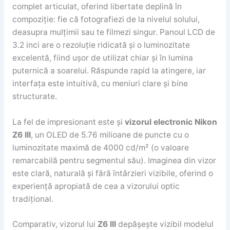
complet articulat, oferind libertate deplină în
compoziție: fie că fotografiezi de la nivelul solului,
deasupra mulțimii sau te filmezi singur. Panoul LCD de
3.2 inci are o rezoluție ridicată și o luminozitate
excelentă, fiind ușor de utilizat chiar și în lumina
puternică a soarelui. Răspunde rapid la atingere, iar
interfața este intuitivă, cu meniuri clare și bine
structurate.
La fel de impresionant este și
vizorul electronic Nikon
Z6 III
, un OLED de 5.76 milioane de puncte cu o
luminozitate maximă de 4000 cd/m² (o valoare
remarcabilă pentru segmentul său). Imaginea din vizor
este clară, naturală și fără întârzieri vizibile, oferind o
experiență apropiată de cea a vizorului optic
tradițional.
Comparativ, vizorul lui
Z6 III
depășește vizibil modelul