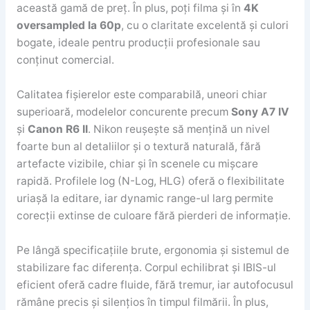
această gamă de preț. În plus, poți filma și în
4K
oversampled la 60p
, cu o claritate excelentă și culori
bogate, ideale pentru producții profesionale sau
conținut comercial.
Calitatea fișierelor este comparabilă, uneori chiar
superioară, modelelor concurente precum
Sony A7 IV
și
Canon R6 II
. Nikon reușește să mențină un nivel
foarte bun al detaliilor și o textură naturală, fără
artefacte vizibile, chiar și în scenele cu mișcare
rapidă. Profilele log (N-Log, HLG) oferă o flexibilitate
uriașă la editare, iar dynamic range-ul larg permite
corecții extinse de culoare fără pierderi de informație.
Pe lângă specificațiile brute, ergonomia și sistemul de
stabilizare fac diferența. Corpul echilibrat și IBIS-ul
eficient oferă cadre fluide, fără tremur, iar autofocusul
rămâne precis și silențios în timpul filmării. În plus,