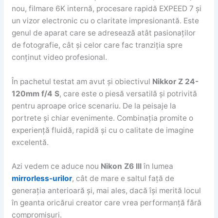
nou, filmare 6K internă, procesare rapidă EXPEED 7 și
un vizor electronic cu o claritate impresionantă. Este
genul de aparat care se adresează atât pasionaților
de fotografie, cât și celor care fac tranziția spre
conținut video profesional.
În pachetul testat am avut și obiectivul
Nikkor Z 24-
120mm f/4 S
, care este o piesă versatilă și potrivită
pentru aproape orice scenariu. De la peisaje la
portrete și chiar evenimente. Combinația promite o
experiență fluidă, rapidă și cu o calitate de imagine
excelentă.
Azi vedem ce aduce nou
Nikon Z6 III
în lumea
mirrorless-ur
i
lor
, cât de mare e saltul față de
generația anterioară și, mai ales, dacă își merită locul
în geanta oricărui creator care vrea performanță fără
compromisuri.