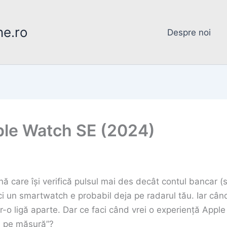
ne.ro
Despre noi
ple Watch SE (2024)
 care își verifică pulsul mai des decât contul bancar (sa
ci un smartwatch e probabil deja pe radarul tău. Iar cân
tr-o ligă aparte. Dar ce faci când vrei o experiență Apple 
l pe măsură”?