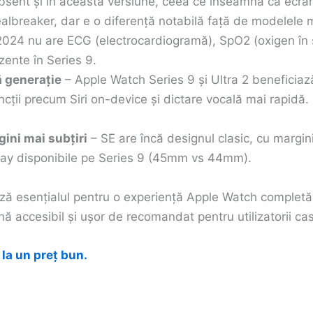
bsent și în această versiune, ceea ce înseamnă că ecra
dealbreaker, dar e o diferență notabilă față de modelele
024 nu are ECG (electrocardiogramă), SpO2 (oxigen în
zente în Series 9.
ă generație
– Apple Watch Series 9 și Ultra 2 beneficiaz
ncții precum Siri on-device și dictare vocală mai rapidă
ini mai subțiri
– SE are încă designul clasic, cu margin
lay disponibile pe Series 9 (45mm vs 44mm).
ză esențialul pentru o experiență Apple Watch completă, 
nă accesibil și ușor de recomandat pentru utilizatorii ca
la un preț bun.