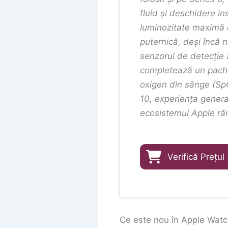
fluid și deschidere in
luminozitate maximă de
puternică, deși încă 
senzorul de detecție a
completează un pache
oxigen din sânge (Sp
10, experiența general
ecosistemul Apple ră
Verifică Prețul
Ce este nou în Apple Wat