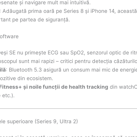
esenate și navigare mult mai intuitivă.
: Adăugată prima oară pe Series 8 și iPhone 14, această
tant pe partea de siguranță.
software
Deși SE nu primește ECG sau SpO2, senzorul optic de rit
oscopul sunt mai rapizi – critici pentru detecția căzăturilo
ilă
: Bluetooth 5.3 asigură un consum mai mic de energie
pozitive din ecosistem.
itness+ și noile funcții de health tracking
din watchOS
 etc.).
le superioare (Series 9, Ultra 2)