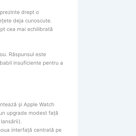
prezinte drept o
ețete deja cunoscute.
ept cea mai echilibrată
nou. Răspunsul este
babil insuficiente pentru a
entează și Apple Watch
i un upgrade modest față
lansării).
noua interfață centrată pe