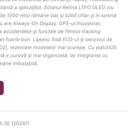
stantă a aplicațiilor. Ecranul Retina LTPO OLED (cu
 1000 nits) rămâne clar și lizibil chiar și în lumină
nu are Always-On Display. GPS-ul încorporat,
 accidentelor și funcțiile de fitness tracking
t foarte bun. Lipsesc însă ECG-ul și senzorul de
O2), rezervate modelelor mai scumpe. Cu watchOS
ă e cursivă și mai organizată, iar integrarea cu
mâne imbatabilă.
ch SE (2024)?