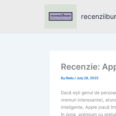
Skip
to
recenziibu
content
Recenzie: Ap
By
Radu
/
July 28, 2025
Dacă ești genul de persoană
vremuri interesante), atun
inteligente, Apple joacă în
în zona „premium cu prețu