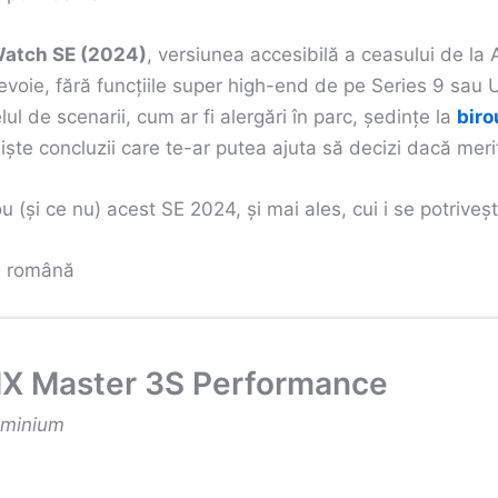
atch SE (2024)
, versiunea accesibilă a ceasului de la 
evoie, fără funcțiile super high-end de pe Series 9 sau 
ul de scenarii, cum ar fi alergări în parc, ședințe la
biro
niște concluzii care te-ar putea ajuta să decizi dacă merit
(și ce nu) acest SE 2024, și mai ales, cui i se potriveșt
n română
X Master 3S Performance
uminium