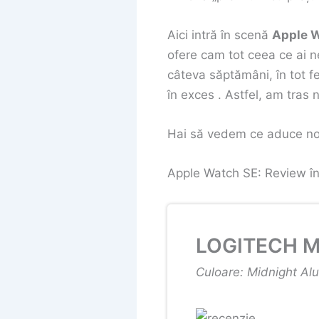
Aici intră în scenă
Apple W
ofere cam tot ceea ce ai n
câteva săptămâni, în tot fel
în exces . Astfel, am tras 
Hai să vedem ce aduce nou 
Apple Watch SE: Review î
LOGITECH M
Culoare: Midnight Al