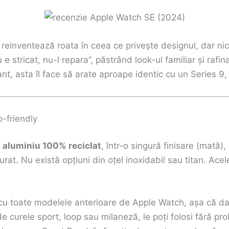
einventează roata în ceea ce privește designul, dar nic
e stricat, nu-l repara”, păstrând look-ul familiar și rafina
nt, asta îl face să arate aproape identic cu un Series 9,
o-friendly
n
aluminiu 100% reciclat
, într-o singură finisare (mată),
rat. Nu există opțiuni din oțel inoxidabil sau titan. Ace
 cu toate modelele anterioare de Apple Watch, așa că da
 de curele sport, loop sau milaneză, le poți folosi fără p