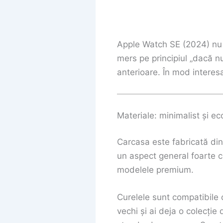
Apple Watch SE (2024) nu r
mers pe principiul „dacă nu 
anterioare. În mod interesa
Materiale: minimalist și ec
Carcasa este fabricată di
un aspect general foarte cu
modelele premium.
Curelele sunt compatibile
vechi și ai deja o colecție