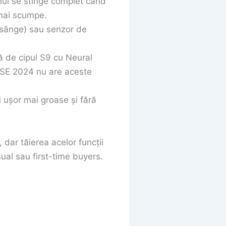
nul se stinge complet când
 mai scumpe.
 sânge) sau senzor de
ă de cipul S9 cu Neural
. SE 2024 nu are aceste
i ușor mai groase și fără
dar tăierea acelor funcții
sual sau first-time buyers.