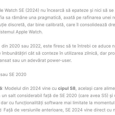
le Watch SE (2024) nu încearcă să epateze și nici să se 
fia sa rămâne una pragmatică, axată pe rafinarea unei r
ie discretă, dar bine calibrată, care îl consolidează dr
istemul Apple Watch.
 din 2020 sau 2022, este firesc să te întrebi ce aduce 
 îmbunătățiri cât să conteze în utilizarea zilnică, dar pro
avansat sau un adevărat power-user.
2 sau SE 2020
ă
: Modelul din 2024 vine cu
cipul S8
, același care alim
 un salt considerabil față de SE 2020 (care avea S5) ș
 dar cu funcționalități software mai limitate la momentul 
t
: Față de versiunile anterioare, SE 2024 vine direct cu 