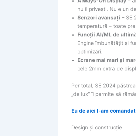
Always-On Display
– a
nu îl privești. Nu e un 
Senzori avansați
– SE 2
temperatură – toate pre
Funcții AI/ML de ultim
Engine îmbunătățit și fu
optimizări.
Ecrane mai mari și marg
cele 2mm extra de disp
Per total, SE 2024 păstrea
„de lux” îi permite să rămâ
Eu de aici l-am comandat 
Design și construcție