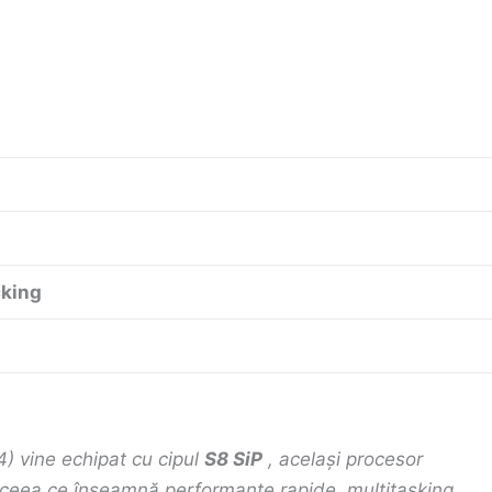
cking
) vine echipat cu cipul
S8 SiP
, același procesor
8, ceea ce înseamnă performanțe rapide, multitasking