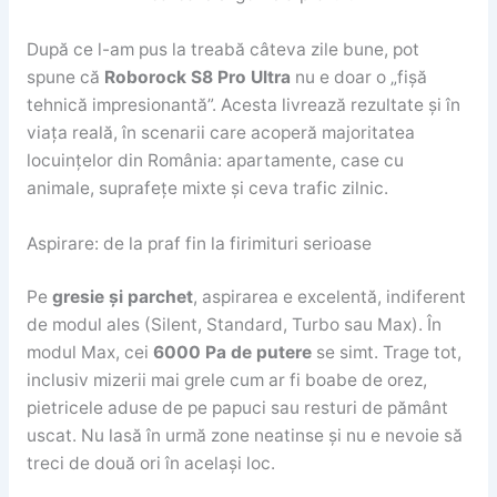
După ce l-am pus la treabă câteva zile bune, pot
spune că
Roborock S8 Pro Ultra
nu e doar o „fișă
tehnică impresionantă”. Acesta livrează rezultate și în
viața reală, în scenarii care acoperă majoritatea
locuințelor din România: apartamente, case cu
animale, suprafețe mixte și ceva trafic zilnic.
Aspirare: de la praf fin la firimituri serioase
Pe
gresie și parchet
, aspirarea e excelentă, indiferent
de modul ales (Silent, Standard, Turbo sau Max). În
modul Max, cei
6000 Pa de putere
se simt. Trage tot,
inclusiv mizerii mai grele cum ar fi boabe de orez,
pietricele aduse de pe papuci sau resturi de pământ
uscat. Nu lasă în urmă zone neatinse și nu e nevoie să
treci de două ori în același loc.