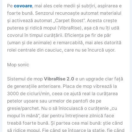
Pe
covoare
, mai ales cele medii și subțiri, aspirarea e
foarte bună. Senzorul recunoaște automat materialul
și activează automat „Carpet Boost”. Acesta crește
puterea și ridică mopul (VibraRise), așa că nu îți udă
covorul în timpul curățării. Eficiența pe fir de păr
(uman și de animale) e remarcabilă, mai ales datorită
rolei centrale din cauciuc, care nu se încurcă ușor.
Mop sonic
Sistemul de mop
VibraRise 2.0
e un upgrade clar față
de generațiile anterioare. Placa de mop vibrează la
3000 de cicluri/min, ceea ce ajută real la curățarea
petelor ușoare sau urmelor de pantofi de pe
gresie/parchet. Nu o să înlocuiască o curățenie „cu
mopul în mână”, dar pentru întreținere zilnică face
treabă foarte bună. Și partea cea mai bună: știe când
să ridice mopul. Fie când se întoarce la stație, fie când