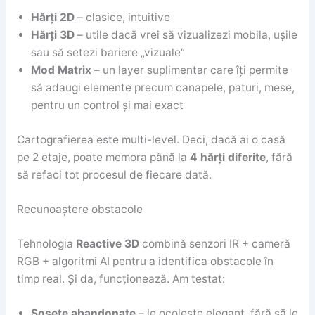
Hărți 2D
– clasice, intuitive
Hărți 3D
– utile dacă vrei să vizualizezi mobila, ușile
sau să setezi bariere „vizuale”
Mod Matrix
– un layer suplimentar care îți permite
să adaugi elemente precum canapele, paturi, mese,
pentru un control și mai exact
Cartografierea este multi-level. Deci, dacă ai o casă
pe 2 etaje, poate memora până la
4 hărți diferite
, fără
să refaci tot procesul de fiecare dată.
Recunoaștere obstacole
Tehnologia
Reactive 3D
combină senzori IR + cameră
RGB + algoritmi AI pentru a identifica obstacole în
timp real. Și da, funcționează. Am testat:
Șosete abandonate
– le ocolește elegant, fără să le