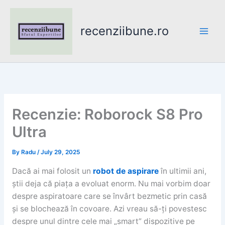
Skip
to
recenziibune.ro
content
Recenzie: Roborock S8 Pro
Ultra
By
Radu
/
July 29, 2025
Dacă ai mai folosit un
robot de aspirare
în ultimii ani,
știi deja că piața a evoluat enorm. Nu mai vorbim doar
despre aspiratoare care se învârt bezmetic prin casă
și se blochează în covoare. Azi vreau să-ți povestesc
despre unul dintre cele mai „smart” dispozitive pe