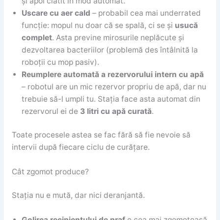
și apoi clătit în mod automat.
Uscare cu aer cald
– probabil cea mai underrated
funcție: mopul nu doar că se spală, ci se și
usucă
complet
. Asta previne mirosurile neplăcute și
dezvoltarea bacteriilor (problemă des întâlnită la
roboții cu mop pasiv).
Reumplere automată a rezervorului intern cu apă
– robotul are un mic rezervor propriu de apă, dar nu
trebuie să-l umpli tu. Stația face asta automat din
rezervorul ei de
3 litri cu apă curată
.
Toate procesele astea se fac fără să fie nevoie să
intervii după fiecare ciclu de curățare.
Cât zgomot produce?
Stația nu e mută, dar nici deranjantă.
Golirea recipientului de praf
e cea mai zgomotoasă