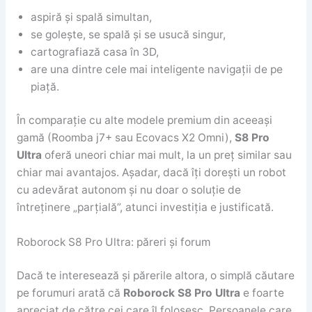
aspiră și spală simultan,
se golește, se spală și se usucă singur,
cartografiază casa în 3D,
are una dintre cele mai inteligente navigații de pe
piață.
În comparație cu alte modele premium din aceeași
gamă (Roomba j7+ sau Ecovacs X2 Omni),
S8 Pro
Ultra
oferă uneori chiar mai mult, la un preț similar sau
chiar mai avantajos. Așadar, dacă îți dorești un robot
cu adevărat autonom și nu doar o soluție de
întreținere „parțială”, atunci investiția e justificată.
Roborock S8 Pro Ultra: păreri și forum
Dacă te interesează și părerile altora, o simplă căutare
pe forumuri arată că
Roborock S8 Pro Ultra
e foarte
apreciat de către cei care îl folosesc. Persoanele care