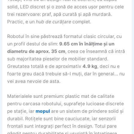
solid, LED discret și o zonă de acces ușor pentru cele
trei rezervoare: praf, apă curată și apă murdară.
Practic, e un
hub de curățare
complet.
Robotul în sine păstrează formatul clasic circular, cu
un profil destul de slim:
9.65 cm în înălțime și un
diametru de aprox. 35 cm
, ceea ce înseamnă că intră
sub majoritatea pieselor de mobilier standard.
Greutatea totală e de aproximativ
4.9 kg
, deci nu e
foarte greu dacă trebuie să-l muți, dar în general… nu
vei avea nevoie de asta.
Materialele sunt premium: plastic mat de calitate
pentru carcasa robotului, suprafețe lucioase discrete
pe stație, iar
mopul
are un sistem de prindere solid și
durabil. Rotițele sunt bine cauciucate, iar senzorii
frontali sunt integrați perfect în design. Totul pare
gândit pentru durabilitate și ușurință în întreținere.