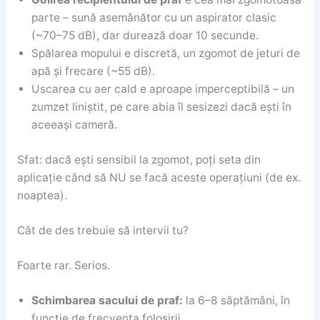
parte – sună asemănător cu un aspirator clasic
(~70–75 dB), dar durează doar 10 secunde.
Spălarea mopului e discretă, un zgomot de jeturi de
apă și frecare (~55 dB).
Uscarea cu aer cald e aproape imperceptibilă – un
zumzet liniștit, pe care abia îl sesizezi dacă ești în
aceeași cameră.
Sfat: dacă ești sensibil la zgomot, poți seta din
aplicație când să NU se facă aceste operațiuni (de ex.
noaptea).
Cât de des trebuie să intervii tu?
Foarte rar. Serios.
Schimbarea sacului de praf:
la 6–8 săptămâni, în
funcție de frecvența folosirii.