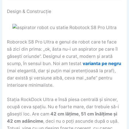
Design & Construcție
Roborock S8 Pro Ultra e genul de robot care te face
să zici din prima: „ok, ăsta nu-i un aspirator pe care îl
găsești oriunde”. Designul e curat, modern și arată
scump, în sensul bun. Noi am testat
varianta pe negru
(mai elegantă, dar și puțin mai pretențioasă la praf),
dar există și versiune albă, ceva mai „safe” pentru
interioare minimaliste.
Stația RockDock Ultra e însă piesa centrală și sincer,
ocupă ceva spațiu. Nu e foarte mare, dar trebuie să-i
găsești loc. Are cam
42 cm lățime, 51 cm înălțime și
42 cm adâncime
, deci nu o poți ascunde după o ușă.
Totuși, vine cu un design foarte coerent, cu capac