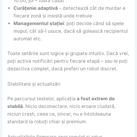
10:00, joi – toată casa)
Curățenie adaptivă
– detectează cât de murdar e
fiecare zonă și insistă unde trebuie
Managementul stației
: poți decide când să spele
mopul, cât să-l usuce, dacă să golească recipientul
automat etc.
Toate setările sunt logice și grupate intuitiv. Dacă vrei,
poți activa notificări pentru fiecare etapă – sau le poți
dezactiva complet, dacă preferi un robot discret.
Stabilitate și actualizări
Pe parcursul testelor, aplicația
a fost extrem de
stabilă
. Nicio deconectare, nicio eroare ciudată,
niciun crash, ceea ce, sincer, nu e întotdeauna
standard la roboți chiar și premium.
Actualizările firmware apar regulat și aduc