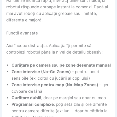
Hărțile se încarcă rapid, interacțiunile sunt fluide, iar
robotul răspunde aproape instant la comenzi. Dacă ai
mai avut roboți cu aplicații greoaie sau limitate,
diferența e majoră.
Funcții avansate
Aici începe distracția. Aplicația îți permite să
controlezi robotul până la nivel de detaliu obsesiv:
Curățare pe cameră
sau
pe zone desenate manual
Zone interzise (No-Go Zones)
– pentru locuri
sensibile (ex: colțul cu jucării al copilului)
Zone interzise pentru mop (No-Mop Zones)
– gen
covoare de lână
Curățare dublă
, doar pe margini sau doar cu mop
Programări complexe
: poți seta zile și ore diferite
pentru camere diferite (ex: luni – doar bucătăria la