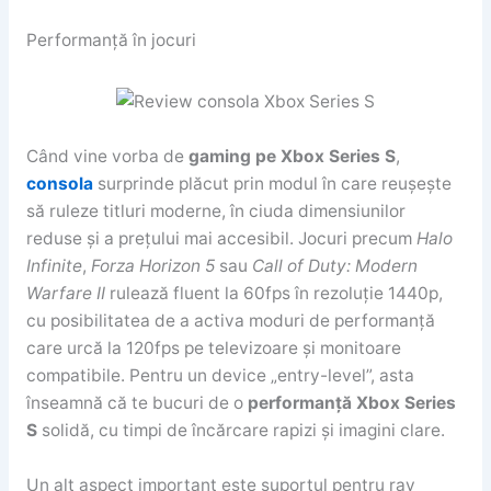
Performanță în jocuri
Când vine vorba de
gaming pe Xbox Series S
,
consola
surprinde plăcut prin modul în care reușește
să ruleze titluri moderne, în ciuda dimensiunilor
reduse și a prețului mai accesibil. Jocuri precum
Halo
Infinite
,
Forza Horizon 5
sau
Call of Duty: Modern
Warfare II
rulează fluent la 60fps în rezoluție 1440p,
cu posibilitatea de a activa moduri de performanță
care urcă la 120fps pe televizoare și monitoare
compatibile. Pentru un device „entry-level”, asta
înseamnă că te bucuri de o
performanță Xbox Series
S
solidă, cu timpi de încărcare rapizi și imagini clare.
Un alt aspect important este suportul pentru ray