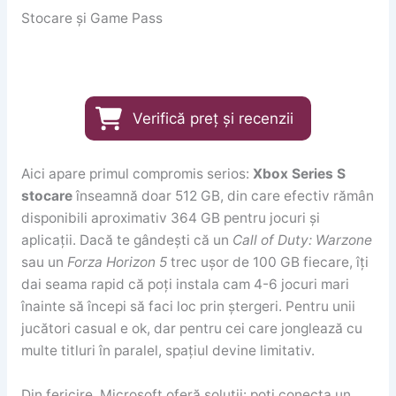
Stocare și Game Pass
Verifică preț și recenzii
Aici apare primul compromis serios:
Xbox Series S
stocare
înseamnă doar 512 GB, din care efectiv rămân
disponibili aproximativ 364 GB pentru jocuri și
aplicații. Dacă te gândești că un
Call of Duty: Warzone
sau un
Forza Horizon 5
trec ușor de 100 GB fiecare, îți
dai seama rapid că poți instala cam 4-6 jocuri mari
înainte să începi să faci loc prin ștergeri. Pentru unii
jucători casual e ok, dar pentru cei care jonglează cu
multe titluri în paralel, spațiul devine limitativ.
Din fericire, Microsoft oferă soluții: poți conecta un