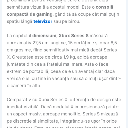
semnătura vizuală a acestui model. Este o
consolă
compactă de gaming
, gândită să ocupe cât mai puțin
spațiu lângă
televizor
sau pe birou.
La capitolul
dimensiuni, Xbox Series S
măsoară
aproximativ 27,5 cm lungime, 15 cm lățime și doar 6,5
cm grosime, fiind semnificativ mai mică decât Series
X. Greutatea este de circa 1,9 kg, adică aproape
jumătate din cea a fratelui mai mare. Asta o face
extrem de portabilă, ceea ce e un avantaj clar dacă
vrei să o iei cu tine în vacanță sau să o muți ușor dintr-
o cameră în alta.
Comparativ cu Xbox Series X, diferența de design este
imediat vizibilă. Dacă modelul X impresionează printr-
un aspect masiv, aproape monolitic, Series S mizează
pe discreție și simplitate, integrându-se ușor în orice