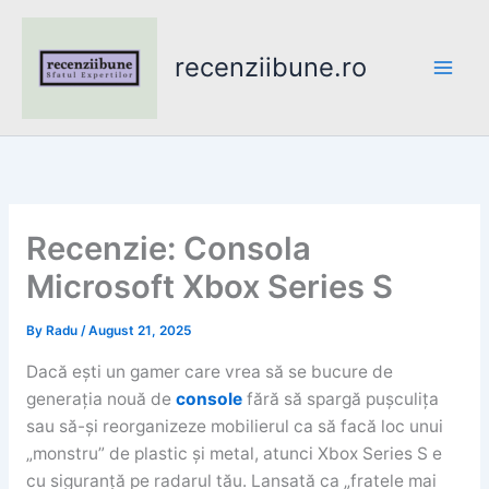
Skip
to
recenziibune.ro
content
Recenzie: Consola
Microsoft Xbox Series S
By
Radu
/
August 21, 2025
Dacă ești un gamer care vrea să se bucure de
generația nouă de
console
fără să spargă pușculița
sau să-și reorganizeze mobilierul ca să facă loc unui
„monstru” de plastic și metal, atunci Xbox Series S e
cu siguranță pe radarul tău. Lansată ca „fratele mai