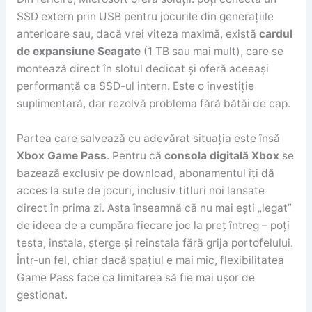
SSD extern prin USB pentru jocurile din generațiile
anterioare sau, dacă vrei viteza maximă, există
cardul
de expansiune Seagate
(1 TB sau mai mult), care se
montează direct în slotul dedicat și oferă aceeași
performanță ca SSD-ul intern. Este o investiție
suplimentară, dar rezolvă problema fără bătăi de cap.
Partea care salvează cu adevărat situația este însă
Xbox Game Pass
. Pentru că
consola digitală Xbox
se
bazează exclusiv pe download, abonamentul îți dă
acces la sute de jocuri, inclusiv titluri noi lansate
direct în prima zi. Asta înseamnă că nu mai ești „legat”
de ideea de a cumpăra fiecare joc la preț întreg – poți
testa, instala, șterge și reinstala fără grija portofelului.
Într-un fel, chiar dacă spațiul e mai mic, flexibilitatea
Game Pass face ca limitarea să fie mai ușor de
gestionat.