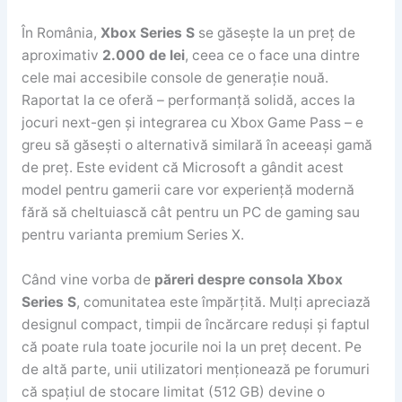
În România,
Xbox Series S
se găsește la un preț de
aproximativ
2.000 de lei
, ceea ce o face una dintre
cele mai accesibile console de generație nouă.
Raportat la ce oferă – performanță solidă, acces la
jocuri next-gen și integrarea cu Xbox Game Pass – e
greu să găsești o alternativă similară în aceeași gamă
de preț. Este evident că Microsoft a gândit acest
model pentru gamerii care vor experiență modernă
fără să cheltuiască cât pentru un PC de gaming sau
pentru varianta premium Series X.
Când vine vorba de
păreri despre consola Xbox
Series S
, comunitatea este împărțită. Mulți apreciază
designul compact, timpii de încărcare reduși și faptul
că poate rula toate jocurile noi la un preț decent. Pe
de altă parte, unii utilizatori menționează pe forumuri
că spațiul de stocare limitat (512 GB) devine o