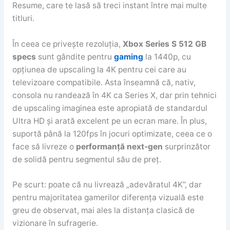
Resume, care te lasă să treci instant între mai multe
titluri.
În ceea ce privește rezoluția,
Xbox Series S 512 GB
specs
sunt gândite pentru
gaming
la 1440p, cu
opțiunea de upscaling la 4K pentru cei care au
televizoare compatibile. Asta înseamnă că, nativ,
consola nu randează în 4K ca Series X, dar prin tehnici
de upscaling imaginea este apropiată de standardul
Ultra HD și arată excelent pe un ecran mare. În plus,
suportă până la 120fps în jocuri optimizate, ceea ce o
face să livreze o
performanță next-gen
surprinzător
de solidă pentru segmentul său de preț.
Pe scurt: poate că nu livrează „adevăratul 4K”, dar
pentru majoritatea gamerilor diferența vizuală este
greu de observat, mai ales la distanța clasică de
vizionare în sufragerie.