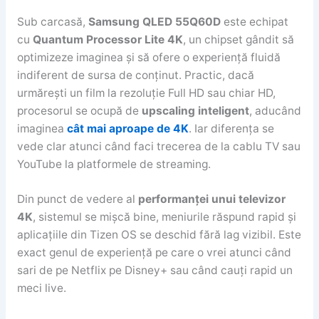
Sub carcasă,
Samsung QLED 55Q60D
este echipat
cu
Quantum Processor Lite 4K
, un chipset gândit să
optimizeze imaginea și să ofere o experiență fluidă
indiferent de sursa de conținut. Practic, dacă
urmărești un film la rezoluție Full HD sau chiar HD,
procesorul se ocupă de
upscaling inteligent
, aducând
imaginea
cât mai aproape de 4K
. Iar diferența se
vede clar atunci când faci trecerea de la cablu TV sau
YouTube la platformele de streaming.
Din punct de vedere al
performanței unui televizor
4K
, sistemul se mișcă bine, meniurile răspund rapid și
aplicațiile din Tizen OS se deschid fără lag vizibil. Este
exact genul de experiență pe care o vrei atunci când
sari de pe Netflix pe Disney+ sau când cauți rapid un
meci live.