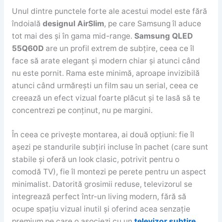
Unul dintre punctele forte ale acestui model este fără
îndoială
designul AirSlim
, pe care Samsung îl aduce
tot mai des și în gama mid-range.
Samsung QLED
55Q60D
are un profil extrem de subțire, ceea ce îl
face să arate elegant și modern chiar și atunci când
nu este pornit. Rama este minimă, aproape invizibilă
atunci când urmărești un film sau un serial, ceea ce
creează un efect vizual foarte plăcut și te lasă să te
concentrezi pe conținut, nu pe margini.
În ceea ce privește montarea, ai două opțiuni: fie îl
așezi pe standurile subțiri incluse în pachet (care sunt
stabile și oferă un look clasic, potrivit pentru o
comodă TV), fie îl montezi pe perete pentru un aspect
minimalist. Datorită grosimii reduse, televizorul se
integrează perfect într-un living modern, fără să
ocupe spațiu vizual inutil și oferind acea senzație
premium pe care o asociezi cu un
televizor subțire