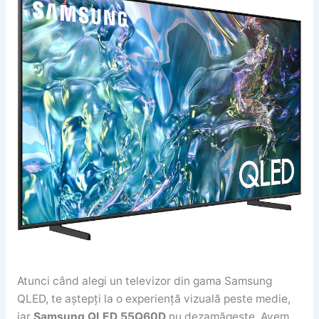
Atunci când alegi un televizor din gama Samsung
QLED, te aștepți la o experiență vizuală peste medie,
iar
Samsung QLED 55Q60D
nu dezamăgește. Avem