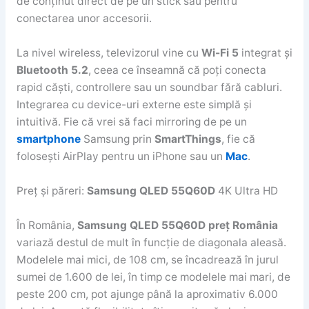
de conținut direct de pe un stick sau pentru
conectarea unor accesorii.
La nivel wireless, televizorul vine cu
Wi-Fi 5
integrat și
Bluetooth 5.2
, ceea ce înseamnă că poți conecta
rapid căști, controllere sau un soundbar fără cabluri.
Integrarea cu device-uri externe este simplă și
intuitivă. Fie că vrei să faci mirroring de pe un
smartphone
Samsung prin
SmartThings
, fie că
folosești AirPlay pentru un iPhone sau un
Mac
.
Preț și păreri:
Samsung QLED 55Q60D
4K Ultra HD
În România,
Samsung QLED 55Q60D preț România
variază destul de mult în funcție de diagonala aleasă.
Modelele mai mici, de 108 cm, se încadrează în jurul
sumei de 1.600 de lei, în timp ce modelele mai mari, de
peste 200 cm, pot ajunge până la aproximativ 6.000