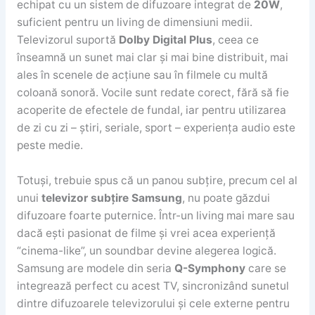
echipat cu un sistem de difuzoare integrat de
20W
,
suficient pentru un living de dimensiuni medii.
Televizorul suportă
Dolby Digital Plus
, ceea ce
înseamnă un sunet mai clar și mai bine distribuit, mai
ales în scenele de acțiune sau în filmele cu multă
coloană sonoră. Vocile sunt redate corect, fără să fie
acoperite de efectele de fundal, iar pentru utilizarea
de zi cu zi – știri, seriale, sport – experiența audio este
peste medie.
Totuși, trebuie spus că un panou subțire, precum cel al
unui
televizor subțire Samsung
, nu poate găzdui
difuzoare foarte puternice. Într-un living mai mare sau
dacă ești pasionat de filme și vrei acea experiență
“cinema-like”, un soundbar devine alegerea logică.
Samsung are modele din seria
Q-Symphony
care se
integrează perfect cu acest TV, sincronizând sunetul
dintre difuzoarele televizorului și cele externe pentru