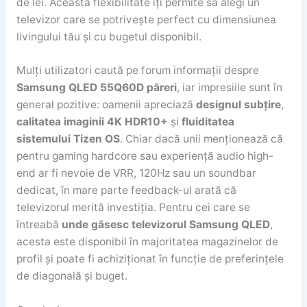
de lei. Această flexibilitate îți permite să alegi un
televizor care se potrivește perfect cu dimensiunea
livingului tău și cu bugetul disponibil.
Mulți utilizatori caută pe forum informații despre
Samsung QLED 55Q60D păreri
, iar impresiile sunt în
general pozitive: oamenii apreciază
designul subțire
,
calitatea imaginii 4K HDR10+
și
fluiditatea
sistemului Tizen OS
. Chiar dacă unii menționează că
pentru gaming hardcore sau experiență audio high-
end ar fi nevoie de VRR, 120Hz sau un soundbar
dedicat, în mare parte feedback-ul arată că
televizorul merită investiția. Pentru cei care se
întreabă
unde găsesc televizorul Samsung QLED
,
acesta este disponibil în majoritatea magazinelor de
profil și poate fi achiziționat în funcție de preferințele
de diagonală și buget.