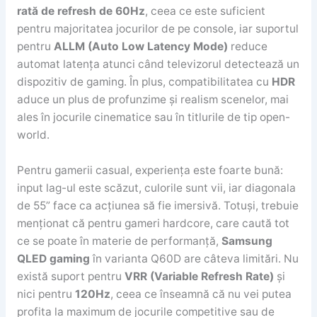
rată de refresh de 60Hz
, ceea ce este suficient
pentru majoritatea jocurilor de pe console, iar suportul
pentru
ALLM (Auto Low Latency Mode)
reduce
automat latența atunci când televizorul detectează un
dispozitiv de gaming. În plus, compatibilitatea cu
HDR
aduce un plus de profunzime și realism scenelor, mai
ales în jocurile cinematice sau în titlurile de tip open-
world.
Pentru gamerii casual, experiența este foarte bună:
input lag-ul este scăzut, culorile sunt vii, iar diagonala
de 55” face ca acțiunea să fie imersivă. Totuși, trebuie
menționat că pentru gameri hardcore, care caută tot
ce se poate în materie de performanță,
Samsung
QLED gaming
în varianta Q60D are câteva limitări. Nu
există suport pentru
VRR (Variable Refresh Rate)
și
nici pentru
120Hz
, ceea ce înseamnă că nu vei putea
profita la maximum de jocurile competitive sau de