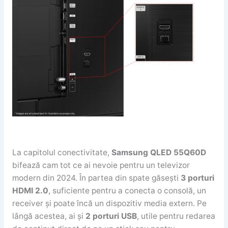
La capitolul conectivitate,
Samsung QLED 55Q60D
bifează cam tot ce ai nevoie pentru un televizor
modern din 2024. În partea din spate găsești
3 porturi
HDMI 2.0
, suficiente pentru a conecta o consolă, un
receiver și poate încă un dispozitiv media extern. Pe
lângă acestea, ai și
2 porturi USB
, utile pentru redarea