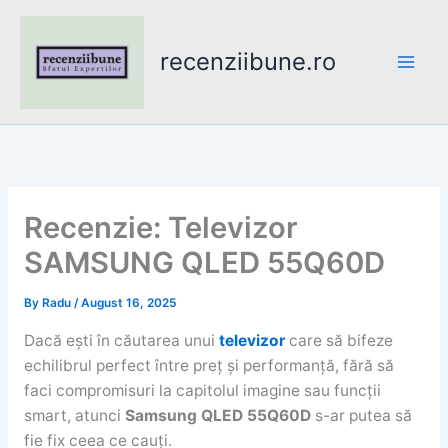
Skip
to
recenziibune.ro
content
Recenzie: Televizor
SAMSUNG QLED 55Q60D
By
Radu
/
August 16, 2025
Dacă ești în căutarea unui
televizor
care să bifeze
echilibrul perfect între preț și performanță, fără să
faci compromisuri la capitolul imagine sau funcții
smart, atunci
Samsung QLED 55Q60D
s-ar putea să
fie fix ceea ce cauți.