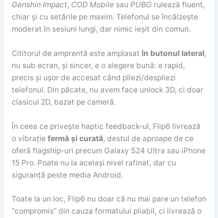
Genshin Impact
,
COD Mobile
sau
PUBG
rulează fluent,
chiar și cu setările pe maxim. Telefonul se încălzește
moderat în sesiuni lungi, dar nimic ieșit din comun.
Cititorul de amprentă este amplasat
în butonul lateral
,
nu sub ecran, și sincer, e o alegere bună: e rapid,
precis și ușor de accesat când pliezi/despliezi
telefonul. Din păcate, nu avem face unlock 3D, ci doar
clasicul 2D, bazat pe cameră.
În ceea ce privește haptic feedback-ul, Flip6 livrează
o vibrație
fermă și curată
, destul de aproape de ce
oferă flagship-uri precum Galaxy S24 Ultra sau iPhone
15 Pro. Poate nu la același nivel rafinat, dar cu
siguranță peste media Android.
Toate la un loc, Flip6 nu doar că nu mai pare un telefon
“compromis” din cauza formatului pliabil, ci livrează o