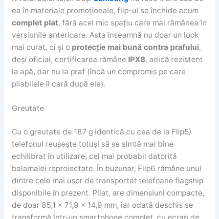
ea în materiale promoționale, flip-ul se închide acum
complet plat
, fără acel mic spațiu care mai rămânea în
versiunile anterioare. Asta înseamnă nu doar un look
mai curat, ci și o
protecție mai bună contra prafului
,
deși oficial, certificarea rămâne
IPX8
, adică rezistent
la apă, dar nu la praf (încă un compromis pe care
pliabilele îl cară după ele).
Greutate
Cu o greutate de 187 g identică cu cea de la Flip5)
telefonul reușește totuși să se simtă mai bine
echilibrat în utilizare, cel mai probabil datorită
balamalei reproiectate. În buzunar, Flip6 rămâne unul
dintre cele mai ușor de transportat telefoane flagship
disponibile în prezent. Pliat, are dimensiuni compacte,
de doar 85,1 × 71,9 × 14,9 mm, iar odată deschis se
transformă într-un smartphone complet, cu ecran de