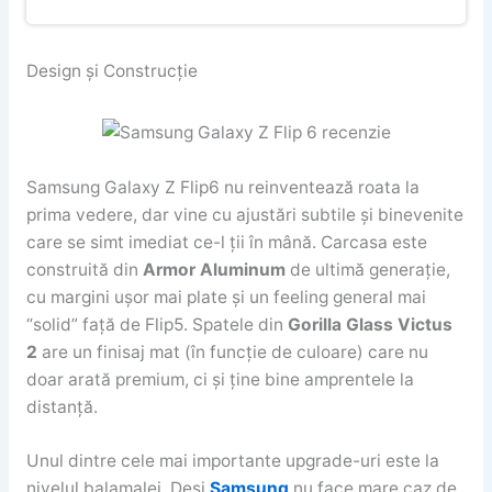
Design și Construcție
Samsung Galaxy Z Flip6 nu reinventează roata la
prima vedere, dar vine cu ajustări subtile și binevenite
care se simt imediat ce-l ții în mână. Carcasa este
construită din
Armor Aluminum
de ultimă generație,
cu margini ușor mai plate și un feeling general mai
“solid” față de Flip5. Spatele din
Gorilla Glass Victus
2
are un finisaj mat (în funcție de culoare) care nu
doar arată premium, ci și ține bine amprentele la
distanță.
Unul dintre cele mai importante upgrade-uri este la
nivelul balamalei. Deși
Samsung
nu face mare caz de