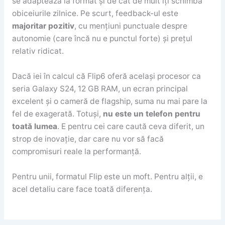
se adaptează la format și de cât de mult îți schimbă
obiceiurile zilnice. Pe scurt, feedback-ul este
majoritar pozitiv
, cu mențiuni punctuale despre
autonomie (care încă nu e punctul forte) și prețul
relativ ridicat.
Dacă iei în calcul că Flip6 oferă același procesor ca
seria Galaxy S24, 12 GB RAM, un ecran principal
excelent și o cameră de flagship, suma nu mai pare la
fel de exagerată. Totuși,
nu este un telefon pentru
toată lumea
. E pentru cei care caută ceva diferit, un
strop de inovație, dar care nu vor să facă
compromisuri reale la performanță.
Pentru unii, formatul Flip este un moft. Pentru alții, e
acel detaliu care face toată diferența.