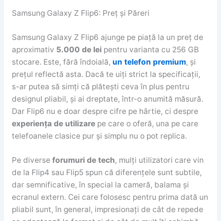
Samsung Galaxy Z Flip6: Preț și Păreri
Samsung Galaxy Z Flip6 ajunge pe piață la un preț de
aproximativ
5.000 de lei
pentru varianta cu 256 GB
stocare. Este, fără îndoială,
un telefon premium
, și
prețul reflectă asta. Dacă te uiți strict la specificații,
s-ar putea să simți că plătești ceva în plus pentru
designul pliabil, și ai dreptate, într-o anumită măsură.
Dar Flip6 nu e doar despre cifre pe hârtie, ci despre
experiența de utilizare
pe care o oferă, una pe care
telefoanele clasice pur și simplu nu o pot replica.
Pe diverse
forumuri de tech
, mulți utilizatori care vin
de la Flip4 sau Flip5 spun că diferențele sunt subtile,
dar semnificative, în special la cameră, balama și
ecranul extern. Cei care folosesc pentru prima dată un
pliabil sunt, în general, impresionați de cât de repede