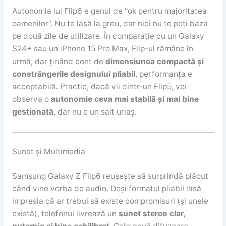
Autonomia lui Flip6 e genul de “ok pentru majoritatea
oamenilor”. Nu te lasă la greu, dar nici nu te poți baza
pe două zile de utilizare. În comparație cu un Galaxy
S24+ sau un iPhone 15 Pro Max, Flip-ul rămâne în
urmă, dar ținând cont de
dimensiunea compactă și
constrângerile designului pliabil
, performanța e
acceptabilă. Practic, dacă vii dintr-un Flip5, vei
observa o
autonomie ceva mai stabilă și mai bine
gestionată
, dar nu e un salt uriaș.
Sunet și Multimedia
Samsung Galaxy Z Flip6 reușește să surprindă plăcut
când vine vorba de audio. Deși formatul pliabil lasă
impresia că ar trebui să existe compromisuri (și unele
există), telefonul livrează un
sunet stereo clar,