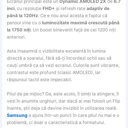
Ecranul principal este un
Dynamic AMOLED 2X
de
6.7
inci
, cu rezoluție
FHD+
și refresh rate
adaptiv de
până la 120Hz
. Ce e nou anul acesta e faptul că
panoul vine cu o
luminozitate maximă crescută până
la 1750 niți
. Un boost binevenit față de cei 1200 niți
anteriori.
Asta înseamnă o vizibilitate excelentă în lumina
directă a soarelui, fără să-ți încordezi ochii sau să
cauți umbră ca să vezi ecranul. Culorile sunt vibrante,
contrastul este profund (clasic AMOLED), iar
răspunsul tactil este impecabil.
Pliul de pe mijloc? Da, este acolo, îl simți la atingere, îl
vezi în anumite unghiuri, dar dacă ai mai folosit un Flip
înainte, știi deja că devine invizibil în utilizarea reală.
Samsung
a ajuns într-un punct în care pliul nu mai e o
problemă, ci doar o caracteristică a formatului.