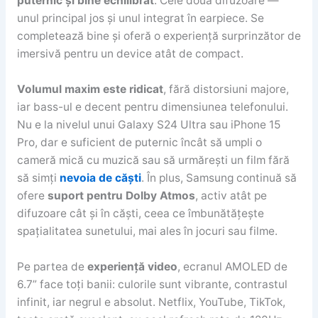
puternic și bine echilibrat
. Cele două difuzoare —
unul principal jos și unul integrat în earpiece. Se
completează bine și oferă o experiență surprinzător de
imersivă pentru un device atât de compact.
Volumul maxim este ridicat
, fără distorsiuni majore,
iar bass-ul e decent pentru dimensiunea telefonului.
Nu e la nivelul unui Galaxy S24 Ultra sau iPhone 15
Pro, dar e suficient de puternic încât să umpli o
cameră mică cu muzică sau să urmărești un film fără
să simți
nevoia de căști
. În plus, Samsung continuă să
ofere
suport pentru Dolby Atmos
, activ atât pe
difuzoare cât și în căști, ceea ce îmbunătățește
spațialitatea sunetului, mai ales în jocuri sau filme.
Pe partea de
experiență video
, ecranul AMOLED de
6.7” face toți banii: culorile sunt vibrante, contrastul
infinit, iar negrul e absolut. Netflix, YouTube, TikTok,