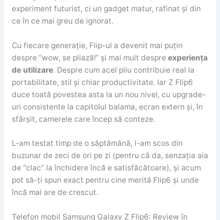
experiment futurist, ci un gadget matur, rafinat și din
ce în ce mai greu de ignorat.
Cu fiecare generație, Flip-ul a devenit mai puțin
despre “wow, se pliază!” și mai mult despre
experiența
de utilizare
. Despre cum acel pliu contribuie real la
portabilitate, stil și chiar productivitate. Iar Z Flip6
duce toată povestea asta la un nou nivel, cu upgrade-
uri consistente la capitolul balama, ecran extern și, în
sfârșit, camerele care încep să conteze.
L-am testat timp de o săptămână, l-am scos din
buzunar de zeci de ori pe zi (pentru că da, senzația aia
de “clac” la închidere încă e satisfăcătoare), și acum
pot să-ți spun exact pentru cine merită Flip6 și unde
încă mai are de crescut.
Telefon mobil Samsung Galaxy Z Flip6: Review în