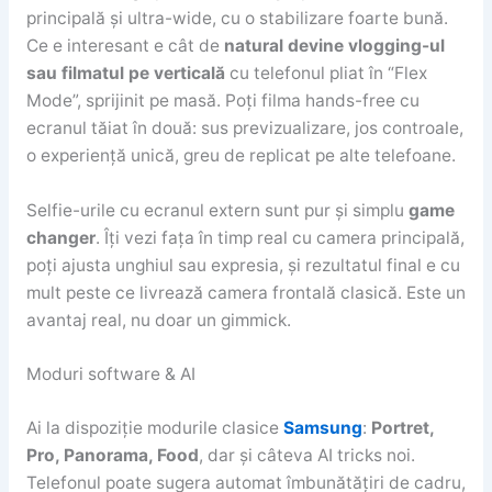
principală și ultra-wide, cu o stabilizare foarte bună.
Ce e interesant e cât de
natural devine vlogging-ul
sau filmatul pe verticală
cu telefonul pliat în “Flex
Mode”, sprijinit pe masă. Poți filma hands-free cu
ecranul tăiat în două: sus previzualizare, jos controale,
o experiență unică, greu de replicat pe alte telefoane.
Selfie-urile cu ecranul extern sunt pur și simplu
game
changer
. Îți vezi fața în timp real cu camera principală,
poți ajusta unghiul sau expresia, și rezultatul final e cu
mult peste ce livrează camera frontală clasică. Este un
avantaj real, nu doar un gimmick.
Moduri software & AI
Ai la dispoziție modurile clasice
Samsung
:
Portret,
Pro, Panorama, Food
, dar și câteva AI tricks noi.
Telefonul poate sugera automat îmbunătățiri de cadru,