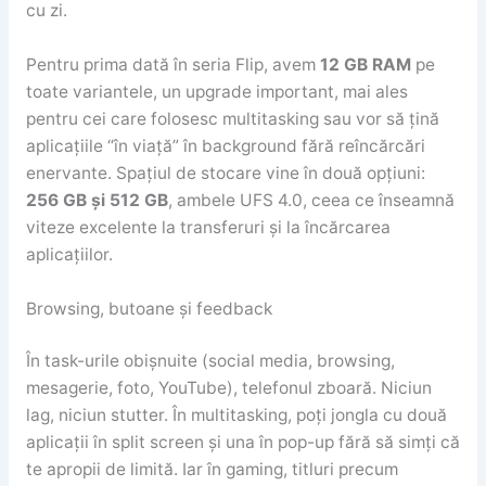
cu zi.
Pentru prima dată în seria Flip, avem
12 GB RAM
pe
toate variantele, un upgrade important, mai ales
pentru cei care folosesc multitasking sau vor să țină
aplicațiile “în viață” în background fără reîncărcări
enervante. Spațiul de stocare vine în două opțiuni:
256 GB și 512 GB
, ambele UFS 4.0, ceea ce înseamnă
viteze excelente la transferuri și la încărcarea
aplicațiilor.
Browsing, butoane și feedback
În task-urile obișnuite (social media, browsing,
mesagerie, foto, YouTube), telefonul zboară. Niciun
lag, niciun stutter. În multitasking, poți jongla cu două
aplicații în split screen și una în pop-up fără să simți că
te apropii de limită. Iar în gaming, titluri precum