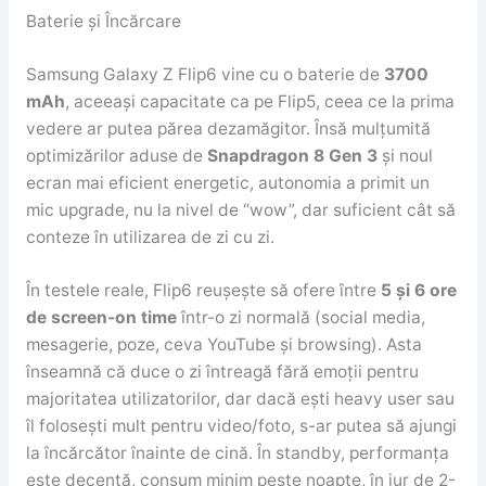
Baterie și Încărcare
Samsung Galaxy Z Flip6 vine cu o baterie de
3700
mAh
, aceeași capacitate ca pe Flip5, ceea ce la prima
vedere ar putea părea dezamăgitor. Însă mulțumită
optimizărilor aduse de
Snapdragon 8 Gen 3
și noul
ecran mai eficient energetic, autonomia a primit un
mic upgrade, nu la nivel de “wow”, dar suficient cât să
conteze în utilizarea de zi cu zi.
În testele reale, Flip6 reușește să ofere între
5 și 6 ore
de screen-on time
într-o zi normală (social media,
mesagerie, poze, ceva YouTube și browsing). Asta
înseamnă că duce o zi întreagă fără emoții pentru
majoritatea utilizatorilor, dar dacă ești heavy user sau
îl folosești mult pentru video/foto, s-ar putea să ajungi
la încărcător înainte de cină. În standby, performanța
este decentă, consum minim peste noapte, în jur de 2-