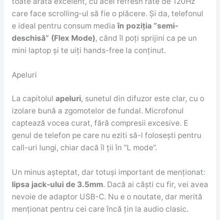
toate arată excelent, cu acel refresh rate de 120Hz
care face scrolling-ul să fie o plăcere. Și da, telefonul
e ideal pentru consum media
în poziția “semi-
deschisă” (Flex Mode)
, când îl poți sprijini ca pe un
mini laptop și te uiți hands-free la conținut.
Apeluri
La capitolul
apeluri
, sunetul din difuzor este clar, cu o
izolare bună a zgomotelor de fundal. Microfonul
captează vocea curat, fără compresii excesive. E
genul de telefon pe care nu eziti să-l folosești pentru
call-uri lungi, chiar dacă îl ții în “L mode”.
Un minus așteptat, dar totuși important de menționat:
lipsa jack-ului de 3.5mm
. Dacă ai căști cu fir, vei avea
nevoie de adaptor USB-C. Nu e o noutate, dar merită
menționat pentru cei care încă țin la audio clasic.