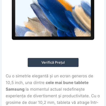
Verifică Prețul
Cu o simetrie elegantă și un ecran generos de
10,5 inch, una dintre
cele mai bune tablete
Samsung
la momentul actual redefinește
experiența de divertisment și productivitate. Cu o
grosime de doar 10,2 mm, tableta vă atrage într-