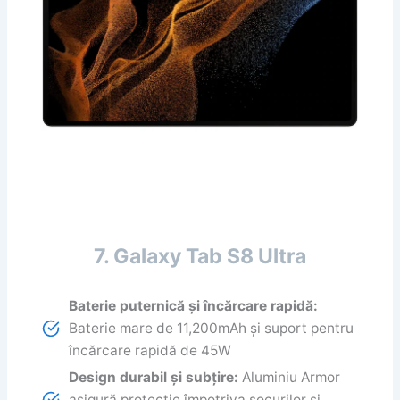
7. Galaxy Tab S8 Ultra
Baterie puternică și încărcare rapidă:
Baterie mare de 11,200mAh și suport pentru
încărcare rapidă de 45W
Design durabil și subțire:
Aluminiu Armor
asigură protecție împotriva șocurilor și