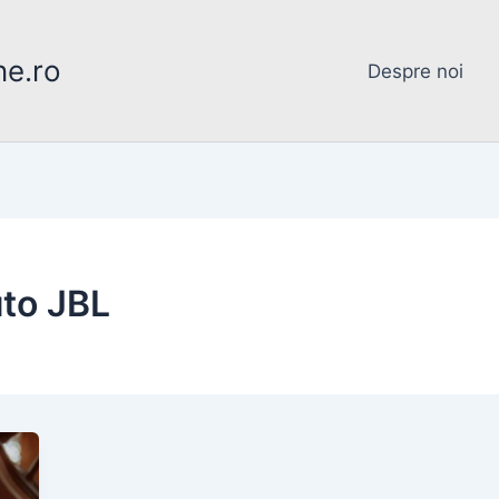
ne.ro
Despre noi
uto JBL