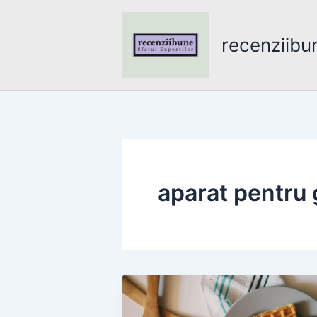
Skip
to
recenziibu
content
aparat pentru 