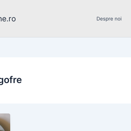
ne.ro
Despre noi
gofre