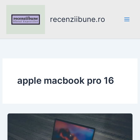
Skip
to
recenziibune.ro
content
apple macbook pro 16