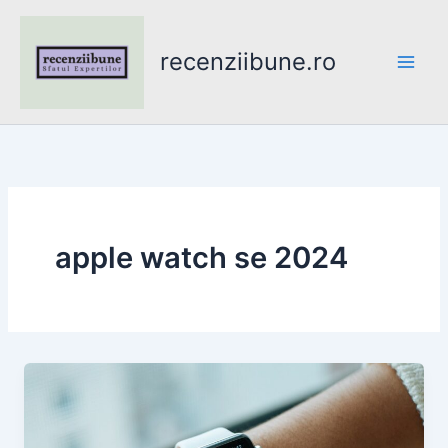
Skip
to
recenziibune.ro
content
apple watch se 2024