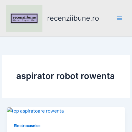
Skip
to
recenziibune.ro
content
aspirator robot rowenta
Electrocasnice