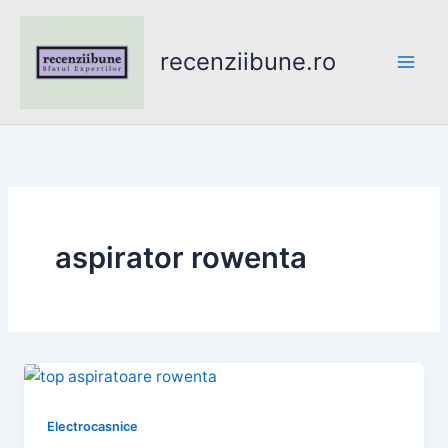
Skip
to
recenziibune.ro
content
aspirator rowenta
Electrocasnice