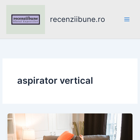
Skip
to
recenziibune.ro
content
aspirator vertical