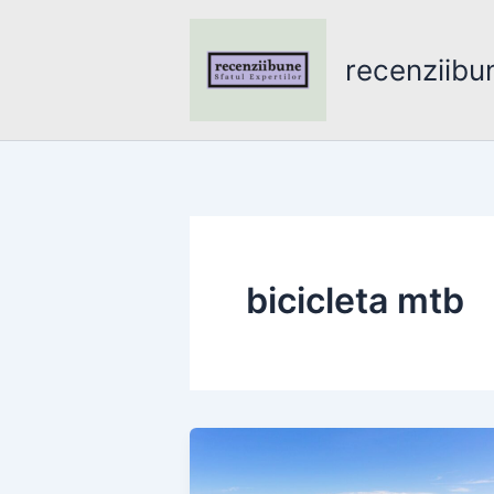
Skip
to
recenziibu
content
bicicleta mtb