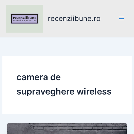
Skip
to
recenziibune.ro
content
camera de
supraveghere wireless