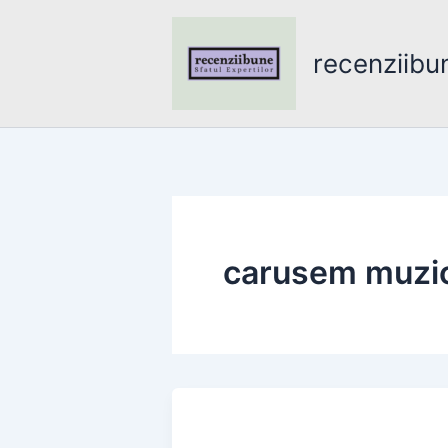
Skip
to
recenziibu
content
carusem muzic