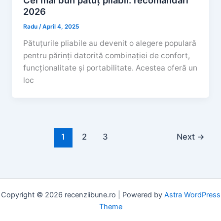
Cel mai bun pătuț pliabil: recomandări
2026
Radu
/
April 4, 2025
Pătuțurile pliabile au devenit o alegere populară
pentru părinți datorită combinației de confort,
funcționalitate și portabilitate. Acestea oferă un
loc
1
2
3
Next
→
Copyright © 2026 recenziibune.ro | Powered by
Astra WordPress
Theme